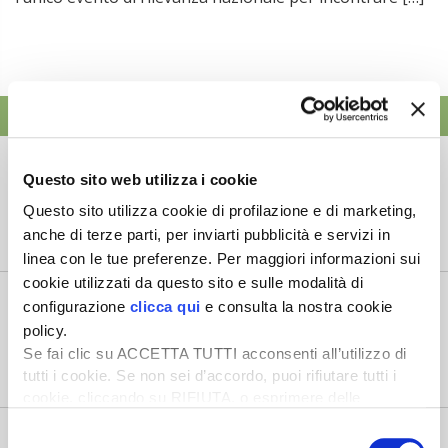
ATTUALITÀ
Credito di imposta la 20% per il gasolio
Questo sito web utilizza i cookie
agricolo da marzo a maggio
6 Agosto 2026
Questo sito utilizza cookie di profilazione e di marketing,
Arriva una boccata d’ossigeno fondamentale per il
anche di terze parti, per inviarti pubblicità e servizi in
comparto primario italiano,...
linea con le tue preferenze. Per maggiori informazioni sui
cookie utilizzati da questo sito e sulle modalità di
Il “ColtivaItalia” passa e va all’esame del
configurazione
clicca qui
e consulta la nostra cookie
Senato
policy.
6 Agosto 2026
Se fai clic su ACCETTA TUTTI acconsenti all’utilizzo di
“Oggi 6 agosto, la Camera ha approvato il Coltivaitalia,
tutti i cookie. Se non sei d’accordo, puoi rifiutare tutti i
il provvedimen...
cookie, cliccando su RIFIUTA, o esprimere delle
preferenze selezionando le tipologie di cookie che
Mercato in crescita per l’agricoltura 4.0
Selezione
desideri accettare e cliccando ACCETTA SELEZIONATI.