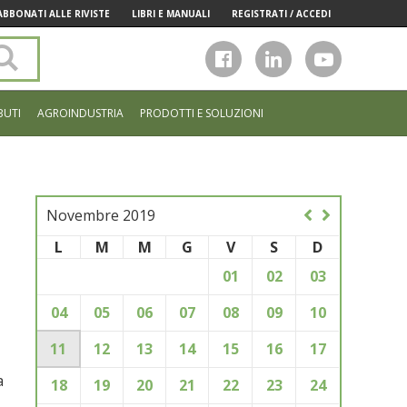
ABBONATI ALLE RIVISTE
LIBRI E MANUALI
REGISTRATI / ACCEDI
Cerca
nel
sito
BUTI
AGROINDUSTRIA
PRODOTTI E SOLUZIONI
Novembre 2019
L
M
M
G
V
S
D
01
02
03
04
05
06
07
08
09
10
11
12
13
14
15
16
17
a
18
19
20
21
22
23
24