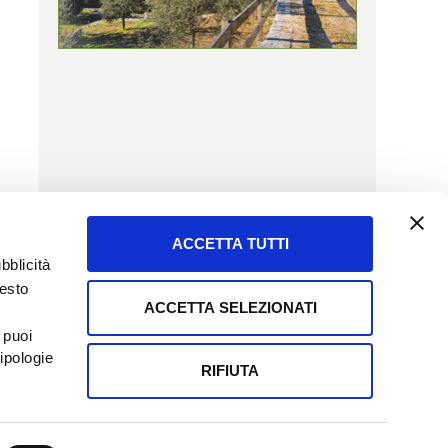
ACCETTA TUTTI
bblicità
uesto
ACCETTA SELEZIONATI
SERVIZIO CLIENTI
 puoi
8057523
Tel + 39.045.8009480
ipologie
ormatoreagrario.it
clienti@informatoreagrario.it
RIFIUTA