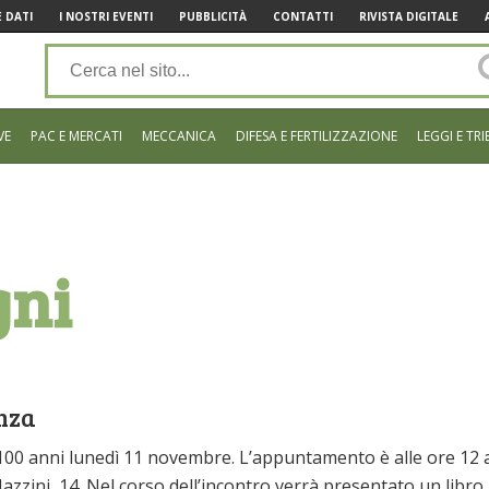
 DATI
I NOSTRI EVENTI
PUBBLICITÀ
CONTATTI
RIVISTA DIGITALE
VE
PAC E MERCATI
MECCANICA
DIFESA E FERTILIZZAZIONE
LEGGI E TRI
gni
nza
 100 anni lunedì 11 novembre. L’appuntamento è alle ore 12 
Mazzini, 14. Nel corso dell’incontro verrà presentato un libro