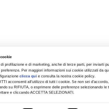
 cookie
di profilazione e di marketing, anche di terze parti, per inviarti pu
ue preferenze. Per maggiori informazioni sui cookie utilizzati da q
nfigurazione
clicca qui
e consulta la nostra cookie policy.
SEDE
PUBBLICITÀ
I acconsenti all’utilizzo di tutti i cookie. Se non sei d’accordo,
Tel + 39.045.8057511
Tel + 39.045.
liccando su RIFIUTA, o esprimere delle preferenze selezionando le t
info@informatoreagrario.it
pubblicita@inf
ccettare e cliccando ACCETTA SELEZIONATI.