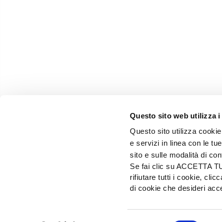
Questo sito web utilizza i
Questo sito utilizza cookie 
e servizi in linea con le t
sito e sulle modalità di co
Se fai clic su ACCETTA TUTT
rifiutare tutti i cookie, c
EDIZIONI L'INFORMATORE AGRARIO Srl
di cookie che desideri a
Via Bencivenga-Biondiani, 16 - 37133 Verona - I