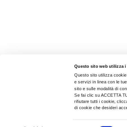
Questo sito web utilizza i
Questo sito utilizza cookie 
e servizi in linea con le t
sito e sulle modalità di co
Se fai clic su ACCETTA TUTT
rifiutare tutti i cookie, c
EDIZIONI L'INFORMATORE AGRARIO Srl
di cookie che desideri a
Via Bencivenga-Biondiani, 16 - 37133 Verona - I