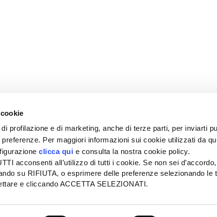
 cookie
di profilazione e di marketing, anche di terze parti, per inviarti pu
ue preferenze. Per maggiori informazioni sui cookie utilizzati da q
nfigurazione
clicca qui
e consulta la nostra cookie policy.
SEDE
PUBBLICITÀ
I acconsenti all’utilizzo di tutti i cookie. Se non sei d’accordo,
Tel + 39.045.8057511
Tel + 39.045.
liccando su RIFIUTA, o esprimere delle preferenze selezionando le t
info@informatoreagrario.it
pubblicita@inf
ccettare e cliccando ACCETTA SELEZIONATI.