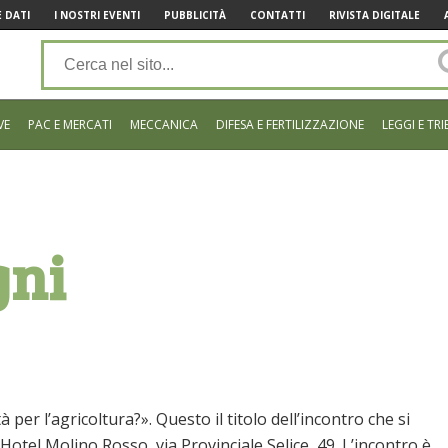
 DATI
I NOSTRI EVENTI
PUBBLICITÀ
CONTATTI
RIVISTA DIGITALE
VE
PAC E MERCATI
MECCANICA
DIFESA E FERTILIZZAZIONE
LEGGI E TRI
gni
per l’agricoltura?». Questo il titolo dell’incontro che si
otel Molino Rosso, via Provinciale Selice, 49. L’incontro è