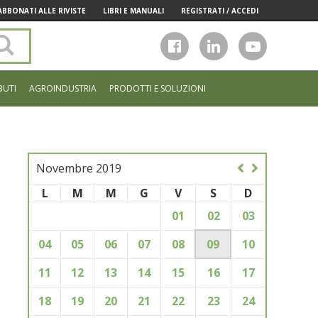
ABBONATI ALLE RIVISTE
LIBRI E MANUALI
REGISTRATI / ACCEDI
Cerca
nel
sito
BUTI
AGROINDUSTRIA
PRODOTTI E SOLUZIONI
Novembre 2019
L
M
M
G
V
S
D
01
02
03
04
05
06
07
08
09
10
11
12
13
14
15
16
17
18
19
20
21
22
23
24