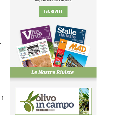
Tagliato sulle tue esigenze.
ISCRIVITI
i:
…]