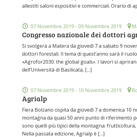
allestiti saloni espositivi e commerciali. Orario di a
07 Novembre 2019
- 09 Novembre 2019
Ma
Congresso nazionale dei dottori agr
Si svolgerà a Matera da giovedì 7 a sabato 9 nove
dottori forestali. Il tema di quest’anno sarà il ruo
«Agrofor2030: the global goals». I lavori si aprir
dell’Università di Basilicata, […]
07 Novembre 2019
- 10 Novembre 2019
Bo
Agrialp
Fiera Bolzano ospita da giovedì 7 a domenica 10 nov
montagna da quasi 50 anni punto di riferimento per g
sono quelli più tipici della montagna: frutticoltura,
Nella passata edizione, Agrialp è […]