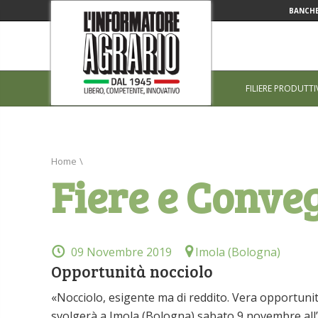
BANCHE
FILIERE PRODUTTI
Home
\
Fiere e Conve
09 Novembre 2019
Imola (Bologna)
Opportunità nocciolo
«Nocciolo, esigente ma di reddito. Vera opportunità 
svolgerà a Imola (Bologna) sabato 9 novembre all’H