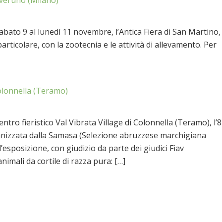
veruno (Milano)
sabato 9 al lunedì 11 novembre, l’Antica Fiera di San Martino,
rticolare, con la zootecnia e le attività di allevamento. Per
lonnella (Teramo)
ro fieristico Val Vibrata Village di Colonnella (Teramo), l’8
ganizzata dalla Samasa (Selezione abruzzese marchigiana
’esposizione, con giudizio da parte dei giudici Fiav
animali da cortile di razza pura: […]