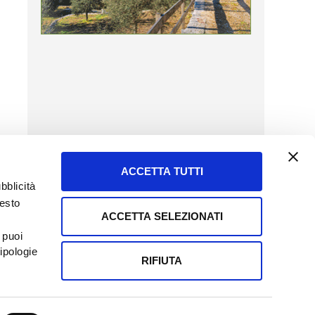
ACCETTA TUTTI
bblicità
uesto
ACCETTA SELEZIONATI
SERVIZIO CLIENTI
 puoi
8057523
Tel + 39.045.8009480
ipologie
ormatoreagrario.it
clienti@informatoreagrario.it
RIFIUTA