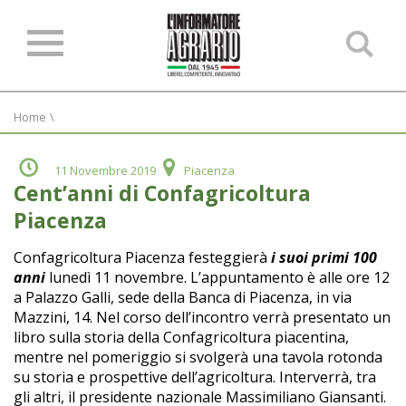
Ce
ne
sit
Home
\
11 Novembre 2019
Piacenza
Cent’anni di Confagricoltura
Piacenza
Confagricoltura Piacenza festeggierà
i suoi primi 100
anni
lunedì 11 novembre.
L’appuntamento è alle ore 12
a Palazzo Galli, sede della Banca di Piacenza, in via
Mazzini, 14.
Nel corso dell’incontro verrà presentato un
libro sulla storia della Confagricoltura piacentina,
mentre nel pomeriggio si
svolgerà una tavola rotonda
su storia e
prospettive dell’agricoltura.
Interverrà, tra
gli altri, il presidente nazionale
Massimiliano Giansanti.