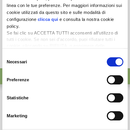
linea con le tue preferenze. Per maggiori informazioni sui
cookie utilizzati da questo sito e sulle modalità di
configurazione
clicca qui
e consulta la nostra cookie
policy.
Se fai clic su ACCETTA TUTTI acconsenti all’utilizzo di
tutti i cookie. Se non sei d’accordo, puoi rifiutare tutti i
cookie, cliccando su RIFIUTA, o esprimere delle
preferenze selezionando le tipologie di cookie che
Selezione
desideri accettare e cliccando ACCETTA SELEZIONATI.
Necessari
del
consenso
Preferenze
Statistiche
Marketing