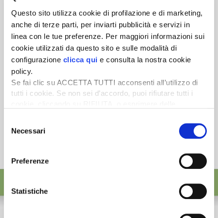
Scopri un servizio d'informazione di alta qualità. Tagliato sulle tue
Questo sito utilizza cookie di profilazione e di marketing,
esigenze.
anche di terze parti, per inviarti pubblicità e servizi in
ISCRIVITI
linea con le tue preferenze. Per maggiori informazioni sui
cookie utilizzati da questo sito e sulle modalità di
configurazione
clicca qui
e consulta la nostra cookie
policy.
Se fai clic su ACCETTA TUTTI acconsenti all’utilizzo di
tutti i cookie. Se non sei d’accordo, puoi rifiutare tutti i
cookie, cliccando su RIFIUTA, o esprimere delle
preferenze selezionando le tipologie di cookie che
Selezione
desideri accettare e cliccando ACCETTA SELEZIONATI.
Necessari
del
consenso
Preferenze
Statistiche