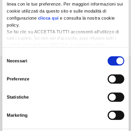
linea con le tue preferenze. Per maggiori informazioni sui
27 Ottobre 2025
cookie utilizzati da questo sito e sulle modalità di
Prezzi grano tenero ottobre
configurazione
clicca qui
e consulta la nostra cookie
2025
policy.
Se fai clic su ACCETTA TUTTI acconsenti all’utilizzo di
tutti i cookie. Se non sei d’accordo, puoi rifiutare tutti i
1
2
3
…
19
Successivo »
cookie, cliccando su RIFIUTA, o esprimere delle
preferenze selezionando le tipologie di cookie che
Selezione
desideri accettare e cliccando ACCETTA SELEZIONATI.
Necessari
del
consenso
Preferenze
Newsletter
Statistiche
Scopri un servizio d'informazione di alta qualità. Tagliato sulle tue
esigenze.
Marketing
ISCRIVITI