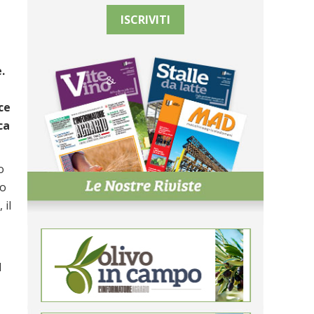
ISCRIVITI
.
ce
ca
o
no
 il
I