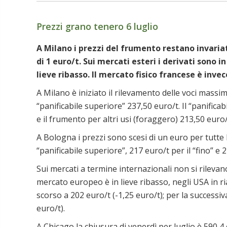
Prezzi grano tenero 6 luglio
A Milano i prezzi del frumento restano invaria
di 1 euro/t. Sui mercati esteri i derivati sono 
lieve ribasso. Il mercato fisico francese è invec
A Milano è iniziato il rilevamento delle voci massime
“panificabile superiore” 237,50 euro/t. Il “panificab
e il frumento per altri usi (foraggero) 213,50 euro/
A Bologna i prezzi sono scesi di un euro per tutte l
“panificabile superiore”, 217 euro/t per il “fino” e
Sui mercati a termine internazionali non si rilevan
mercato europeo è in lieve ribasso, negli USA in ri
scorso a 202 euro/t (-1,25 euro/t); per la successi
euro/t).
A Chicago la chiusura di venerdì per luglio è 590,