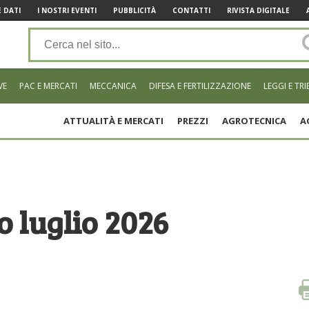
 DATI
I NOSTRI EVENTI
PUBBLICITÀ
CONTATTI
RIVISTA DIGITALE
VE
PAC E MERCATI
MECCANICA
DIFESA E FERTILIZZAZIONE
LEGGI E TRI
ATTUALITÀ E MERCATI
PREZZI
AGROTECNICA
A
o luglio 2026