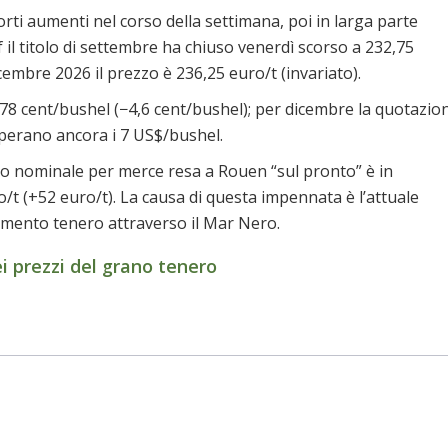
orti aumenti nel corso della settimana, poi in larga parte
f il titolo di settembre ha chiuso venerdì scorso a 232,75
cembre 2026 il prezzo è 236,25 euro/t (invariato).
678 cent/bushel (−4,6 cent/bushel); per dicembre la quotazio
uperano ancora i 7 US$/bushel.
zzo nominale per merce resa a Rouen “sul pronto” è in
/t (+52 euro/t). La causa di questa impennata è l’attuale
rumento tenero attraverso il Mar Nero.
 prezzi del grano tenero