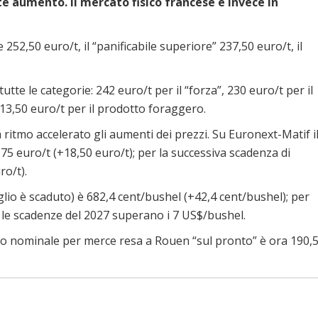
rte aumento. Il mercato fisico francese è invece in
 252,50 euro/t, il “panificabile superiore” 237,50 euro/t, il
tte le categorie: 242 euro/t per il “forza”, 230 euro/t per il
 213,50 euro/t per il prodotto foraggero.
ritmo accelerato gli aumenti dei prezzi. Su Euronext-Matif i
75 euro/t (+18,50 euro/t); per la successiva scadenza di
ro/t).
glio è scaduto) è 682,4 cent/bushel (+42,4 cent/bushel); per
 le scadenze del 2027 superano i 7 US$/bushel.
zzo nominale per merce resa a Rouen “sul pronto” è ora 190,