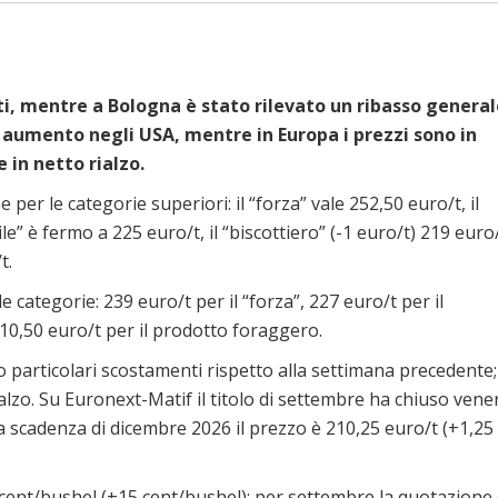
ti, mentre a Bologna è stato rilevato un ribasso general
in aumento negli USA, mentre in Europa i prezzi sono in
e in netto rialzo.
 per le categorie superiori: il “forza” vale 252,50 euro/t, il
ile” è fermo a 225 euro/t, il “biscottiero” (-1 euro/t) 219 euro
t.
e categorie: 239 euro/t per il “forza”, 227 euro/t per il
 210,50 euro/t per il prodotto foraggero.
o particolari scostamenti rispetto alla settimana precedente; 
alzo. Su Euronext-Matif il titolo di settembre ha chiuso vene
va scadenza di dicembre 2026 il prezzo è 210,25 euro/t (+1,25
4 cent/bushel (+15 cent/bushel); per settembre la quotazione