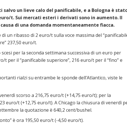
 salvo un lieve calo del panificabile, e a Bologna è stat
ro/t. Sui mercati esteri i derivati sono in aumento. Il
e, a causa di una domanda momentaneamente fiacca.
di un ribasso di 2 euro/t sulla voce massima del “panificabil
ore” 237,50 euro/t.
no scesi per la seconda settimana successiva di un euro per
o/t per il “panificabile superiore”, 216 euro/t per il “fino” e
ortanti rialzi su entrambe le sponde dell’Atlantico, viste le
venerdì scorso a 216,75 euro/t (+14,75 euro/t); per la
23 euro/t (+12,75 euro/t). A Chicago la chiusura di venerdì p
settembre la quotazione è 640,2 cent/bushel.
nto” è ora 195,50 euro/t (-4,50 euro/t).