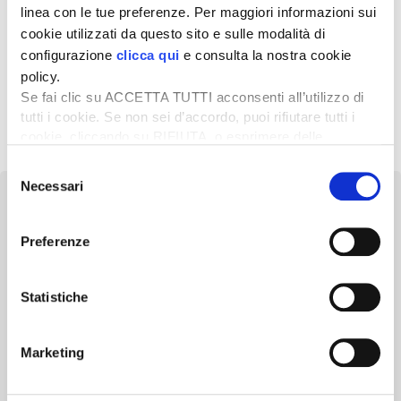
linea con le tue preferenze. Per maggiori informazioni sui
21 Settembre 2021
cookie utilizzati da questo sito e sulle modalità di
Tutti i vantaggi di Lemken
configurazione
clicca qui
e consulta la nostra cookie
Azurit 10
policy.
Se fai clic su ACCETTA TUTTI acconsenti all’utilizzo di
tutti i cookie. Se non sei d’accordo, puoi rifiutare tutti i
1
2
Successivo »
cookie, cliccando su RIFIUTA, o esprimere delle
preferenze selezionando le tipologie di cookie che
Selezione
desideri accettare e cliccando ACCETTA SELEZIONATI.
Necessari
del
consenso
Preferenze
Newsletter
Statistiche
Scopri un servizio d'informazione di alta qualità. Tagliato sulle tue
esigenze.
Marketing
ISCRIVITI