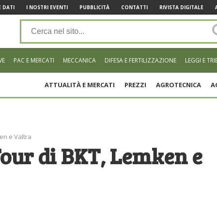
 DATI
I NOSTRI EVENTI
PUBBLICITÀ
CONTATTI
RIVISTA DIGITALE
VE
PAC E MERCATI
MECCANICA
DIFESA E FERTILIZZAZIONE
LEGGI E TRI
ATTUALITÀ E MERCATI
PREZZI
AGROTECNICA
A
en e Valtra
Tour di BKT, Lemken e