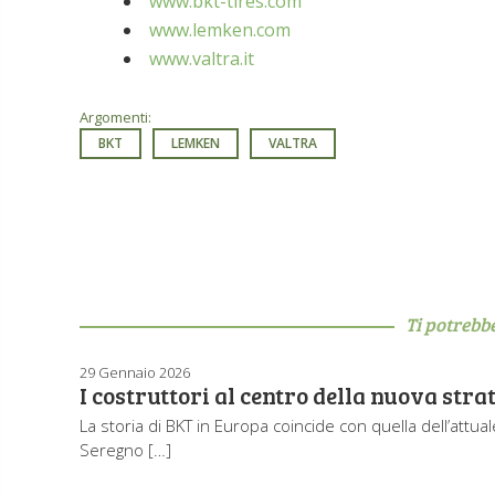
www.bkt-tires.com
www.lemken.com
www.valtra.it
Argomenti:
BKT
LEMKEN
VALTRA
Ti potrebb
29 Gennaio 2026
I costruttori al centro della nuova str
La storia di BKT in Europa coincide con quella dell’attua
Seregno […]