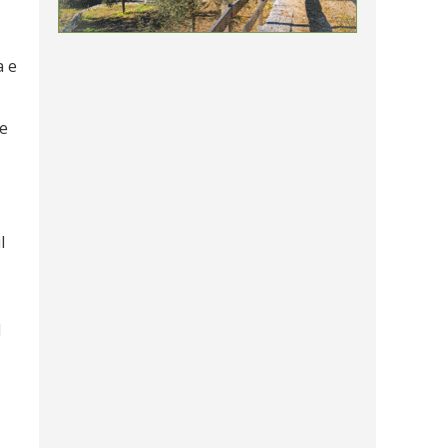
a e
re
l
l