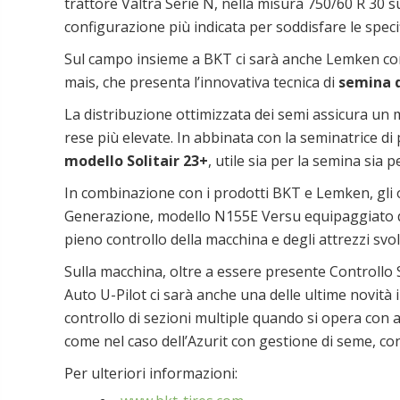
trattore Valtra Serie N, nella misura 750/60 R 30 sul
configurazione più indicata per soddisfare le spec
Sul campo insieme a BKT ci sarà anche Lemken con l
mais, che presenta l’innovativa tecnica di
semina d
La distribuzione ottimizzata dei semi assicura un mi
rese più elevate. In abbinata con la seminatrice di 
modello Solitair 23+
, utile sia per la semina sia 
In combinazione con i prodotti BKT e Lemken, gli 
Generazione, modello N155E Versu equipaggiato de
pieno controllo della macchina e degli attrezzi sv
Sulla macchina, oltre a essere presente Controllo 
Auto U-Pilot ci sarà anche una delle ultime novità 
controllo di sezioni multiple quando si opera con 
come nel caso dell’Azurit con gestione di seme, c
Per ulteriori informazioni: