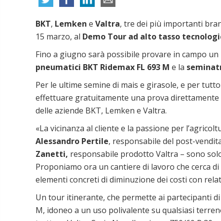
BKT
,
Lemken
e
Valtra
, tre dei più importanti br
15 marzo, al
Demo Tour ad alto tasso tecnologi
Fino a giugno sarà possibile provare in campo un
pneumatici BKT Ridemax FL 693 M
e la
seminatr
Per le ultime semine di mais e girasole, e per tutto
effettuare gratuitamente una prova direttamente nel
delle aziende BKT, Lemken e Valtra.
«La vicinanza al cliente e la passione per l’agricolt
Alessandro Pertile
, responsabile del post-vendi
Zanetti,
responsabile prodotto Valtra – sono solo
Proponiamo ora un cantiere di lavoro che cerca di 
elementi concreti di diminuzione dei costi con rel
Un tour itinerante, che permette ai partecipanti 
M, idoneo a un uso polivalente su qualsiasi terren