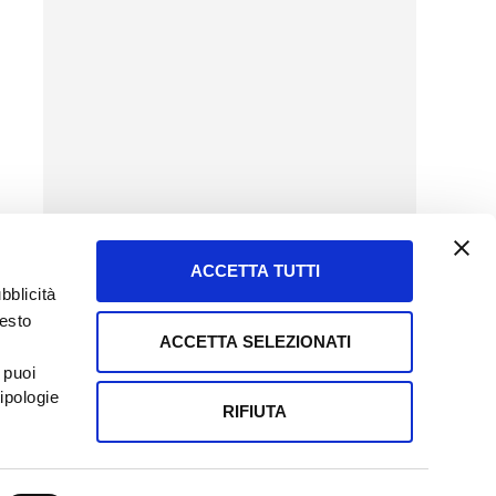
ACCETTA TUTTI
bblicità
uesto
ACCETTA SELEZIONATI
SERVIZIO CLIENTI
 puoi
8057523
Tel + 39.045.8009480
ipologie
ormatoreagrario.it
clienti@informatoreagrario.it
RIFIUTA