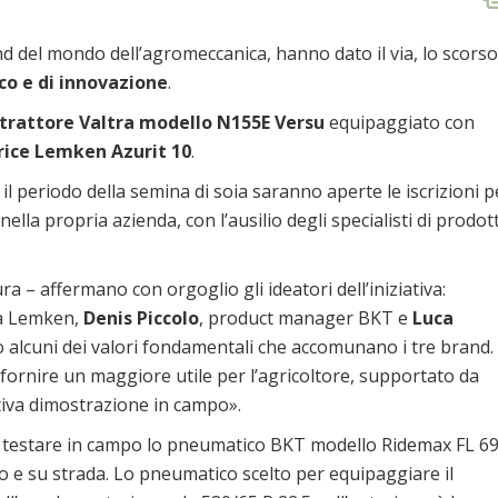
and del mondo dell’agromeccanica, hanno dato il via, lo scorso
co e di innovazione
.
trattore Valtra modello N155E Versu
equipaggiato con
ice Lemken Azurit 10
.
 il periodo della semina di soia saranno aperte le iscrizioni p
la propria azienda, con l’ausilio degli specialisti di prodot
ura – affermano con orgoglio gli ideatori dell’iniziativa:
ta Lemken,
Denis Piccolo
, product manager BKT e
Luca
 alcuni dei valori fondamentali che accomunano i tre brand.
fornire un maggiore utile per l’agricoltore, supportato da
ativa dimostrazione in campo».
di testare in campo lo pneumatico BKT modello Ridemax FL 6
o e su strada. Lo pneumatico scelto per equipaggiare il