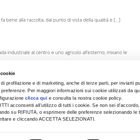
 bene alla raccolta, dal punto di vista della qualità e […]
a industriale al centro e uno agricolo all’esterno, mixano le
 cookie
di profilazione e di marketing, anche di terze parti, per inviarti pu
ue preferenze. Per maggiori informazioni sui cookie utilizzati da q
nfigurazione
clicca qui
e consulta la nostra cookie policy.
SEDE
PUBBLICITÀ
I acconsenti all’utilizzo di tutti i cookie. Se non sei d’accordo,
Tel + 39.045.8057511
Tel + 39.045.
liccando su RIFIUTA, o esprimere delle preferenze selezionando le t
info@informatoreagrario.it
pubblicita@inf
ccettare e cliccando ACCETTA SELEZIONATI.