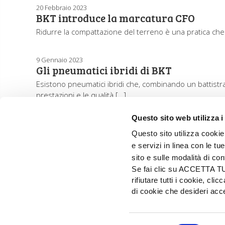
20 Febbraio 2023
BKT introduce la marcatura CFO
Ridurre la compattazione del terreno è una pratica che fa
9 Gennaio 2023
Gli pneumatici ibridi di BKT
Esistono pneumatici ibridi che, combinando un battistrad
prestazioni e le qualità […]
Questo sito web utilizza i
Questo sito utilizza cookie 
e servizi in linea con le t
sito e sulle modalità di co
Se fai clic su ACCETTA TUTT
rifiutare tutti i cookie, c
di cookie che desideri a
EDIZIONI L'INFORMATORE AGRARIO Srl
Via Bencivenga-Biondiani, 16 - 37133 Verona - I