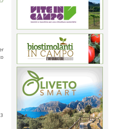
er
to
93