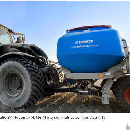
tici BKT Ridemax FL 693 M e la seminatrice Lemken Azurit 10