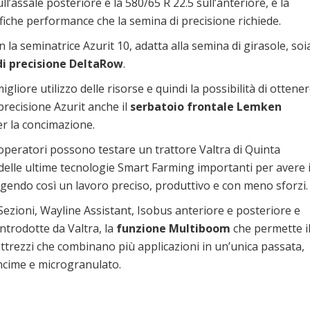
l’assale posteriore e la 580/65 R 22.5 sull’anteriore, è la
ifiche performance che la semina di precisione richiede.
a seminatrice Azurit 10, adatta alla semina di girasole, soi
i precisione DeltaRow
.
gliore utilizzo delle risorse e quindi la possibilità di ottene
precisione Azurit anche il
serbatoio frontale Lemken
per la concimazione.
operatori possono testare un trattore Valtra di Quinta
lle ultime tecnologie Smart Farming importanti per avere i
olgendo così un lavoro preciso, produttivo e con meno sforzi.
Sezioni, Wayline Assistant, Isobus anteriore e posteriore e
introdotte da Valtra, la
funzione Multiboom
che permette i
attrezzi che combinano più applicazioni in un’unica passata,
oncime e microgranulato.