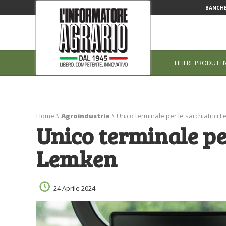
BANCHE
FILIERE PRODUTTI
Home
\
Agroindustria
\
Unico terminale per le sarchiatrici 
Unico terminale per
Lemken
24 Aprile 2024