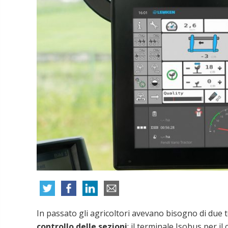
In passato gli agricoltori avevano bisogno di due 
controllo delle sezioni
: il terminale Isobus per i