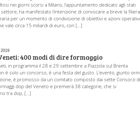
osi nei giorni scorsi a Milano, l’appuntamento dedicato agli stati
 settore, ha manifestato l’intenzione di convocare a breve la filier
earia per un momento di condivisione di obiettivi e azioni operativ
che vale circa 15 miliardi di euro, con […]
 2019
eneti: 400 modi di dire formaggio
ti, in programma il 28 e 29 settembre a Piazzola sul Brenta
on è solo un concorso, è una festa del gusto. L’evento, giunto orm
izione, è promosso da un comitato composto dai sette Consorzi d
formaggi dop del Veneto e premierà 38 categorie, che si
no tra dop, […]