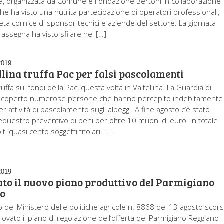
na, organizzata da Comune e Fondazione Bertoni in collaborazione
che ha visto una nutrita partecipazione di operatori professionali,
eta cornice di sponsor tecnici e aziende del settore. La giornata
 rassegna ha visto sfilare nel […]
2019
llina truffa Pac per falsi pascolamenti
ffa sui fondi della Pac, questa volta in Valtellina. La Guardia di
 scoperto numerose persone che hanno percepito indebitamente 
er attività di pascolamento sugli alpeggi. A fine agosto c’è stato
questro preventivo di beni per oltre 10 milioni di euro. In totale
ti quasi cento soggetti titolari […]
2019
to il nuovo piano produttivo del Parmigiano
o
 del Ministero delle politiche agricole n. 8868 del 13 agosto scors
ovato il piano di regolazione dell’offerta del Parmigiano Reggiano