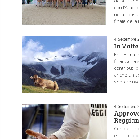
della Friso
con l’Arap, 
nella consu
finale della
4 Settembre 
In Valte
Ennesima tru
finanza ha
contributi p
anche un se
sono coinvol
4 Settembre 
Approva
Reggian
Con decreto
è stato appr