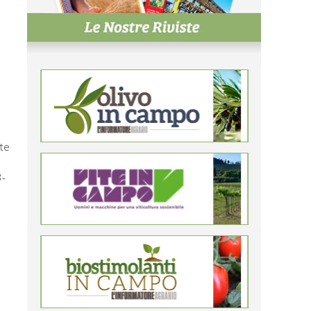
a
lte
3-