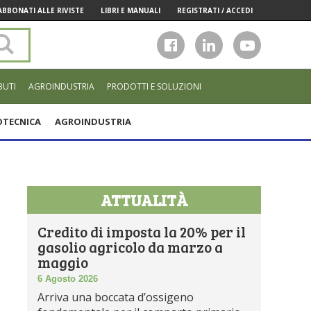
ABBONATI ALLE RIVISTE
LIBRI E MANUALI
REGISTRATI / ACCEDI
Cerca
nel
sito
BUTI
AGROINDUSTRIA
PRODOTTI E SOLUZIONI
TECNICA
AGROINDUSTRIA
ATTUALITÀ
Credito di imposta la 20% per il
gasolio agricolo da marzo a
maggio
6 Agosto 2026
Arriva una boccata d’ossigeno