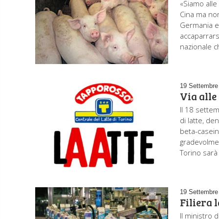
«Siamo alle 
Cina ma non
Germania e 
accaparrarsi
nazionale c
19 Settembre
Via alle
Il 18 sette
di latte, d
beta-casein
gradevolment
Torino sarà
19 Settembre
Filiera 
Il ministro 