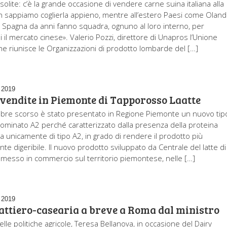
solite: c’è la grande occasione di vendere carne suina italiana alla
 sappiamo coglierla appieno, mentre all’estero Paesi come Oland
Spagna da anni fanno squadra, ognuno al loro interno, per
 il mercato cinese». Valerio Pozzi, direttore di Unapros l’Unione
he riunisce le Organizzazioni di prodotto lombarde del […]
 2019
 vendite in Piemonte di Tapporosso Laatte
mbre scorso è stato presentato in Regione Piemonte un nuovo tip
enominato A2 perché caratterizzato dalla presenza della proteina
a unicamente di tipo A2, in grado di rendere il prodotto più
e digeribile. Il nuovo prodotto sviluppato da Centrale del latte di
 messo in commercio sul territorio piemontese, nelle […]
 2019
lattiero-casearia a breve a Roma dal ministro
delle politiche agricole, Teresa Bellanova, in occasione del Dairy