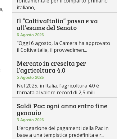
fondamentale per il comparto primario
italiano,...
a,
Il “ColtivaItalia” passa e va
all’esame del Senato
6 Agosto 2026
“Oggi 6 agosto, la Camera ha approvato
il Coltivaitalia, il provvedimen...
Mercato in crescita per
l’agricoltura 4.0
o
5 Agosto 2026
Nel 2025, in Italia, l’agricoltura 4.0 è
tornata al valore record di 2,5 mili...
Saldi Pac: ogni anno entro fine
gennaio
3 Agosto 2026
L’erogazione dei pagamenti della Pac in
base a una tempistica predefinita e r...