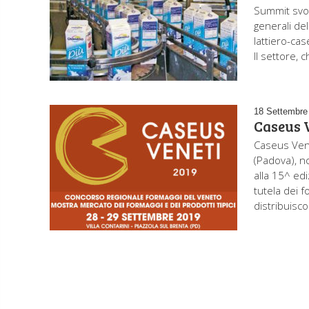
Summit svolt
generali del
lattiero-cas
Il settore, 
18 Settembre
Caseus V
Caseus Vene
(Padova), n
alla 15^ ed
tutela dei 
distribuisco