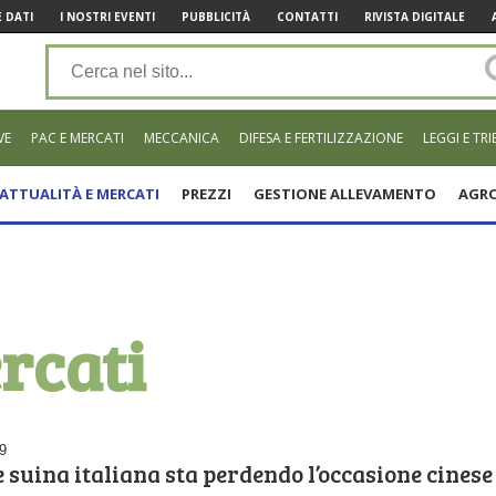
 DATI
I NOSTRI EVENTI
PUBBLICITÀ
CONTATTI
RIVISTA DIGITALE
VE
PAC E MERCATI
MECCANICA
DIFESA E FERTILIZZAZIONE
LEGGI E TRI
ATTUALITÀ E MERCATI
PREZZI
GESTIONE ALLEVAMENTO
AGRO
rcati
9
 suina italiana sta perdendo l’occasione cinese