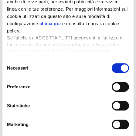
anche di terze parti, per inviarti pubblicità e servizi in
126
Successivo »
linea con le tue preferenze. Per maggiori informazioni sui
cookie utilizzati da questo sito e sulle modalità di
configurazione
clicca qui
e consulta la nostra cookie
ATTUALITÀ
policy.
Se fai clic su ACCETTA TUTTI acconsenti all’utilizzo di
Credito di imposta la 20% per il gasolio
tutti i cookie. Se non sei d’accordo, puoi rifiutare tutti i
agricolo da marzo a maggio
cookie, cliccando su RIFIUTA, o esprimere delle
6 Agosto 2026
preferenze selezionando le tipologie di cookie che
Selezione
Arriva una boccata d’ossigeno fondamentale per il
desideri accettare e cliccando ACCETTA SELEZIONATI.
Necessari
comparto primario italiano,...
del
consenso
Il “ColtivaItalia” passa e va all’esame del
Preferenze
Senato
6 Agosto 2026
“Oggi 6 agosto, la Camera ha approvato il
Statistiche
Coltivaitalia, il provvedimen...
Mercato in crescita per l’agricoltura 4.0
Marketing
5 Agosto 2026