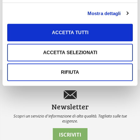
Nel 2025, in Italia, l’agricoltura 4.0 è tornata al
valore record di 2,5 mili...
Mostra dettagli
Saldi Pac: ogni anno entro fine gennaio
3 Agosto 2026
ACCETTA TUTTI
L’erogazione dei pagamenti della Pac in base a una
tempistica predefinita e r...
ACCETTA SELEZIONATI
ALTRE NEWS
RIFIUTA
Newsletter
Scopri un servizio d'informazione di alta qualità. Tagliato sulle tue
esigenze.
ISCRIVITI