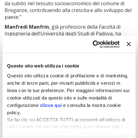
da subito nel tessuto socioeconomico del comune di
Breganze, contribuendo alla crescita e allo sviluppo del
paese.”
Manfredi Manfrin
, già professore della Facoltà di
Ingegneria dell’Università degli Studi di Padova, ha
suggerito una “chiave di lettura della mostra: cogliere
come
Pietro Laverda abbia impersonificato la
transizione ‘dolce’ del Veneto alla modernità,
mantenendo un equilibrio tra l’economia agricola,
Questo sito web utilizza i cookie
l’economia industriale e la società
. Laverda
rappresentò la modernità in quanto trasferì
Questo sito utilizza cookie di profilazione e di marketing,
nell’impresa la scienza moderna, a quel tempo
anche di terze parti, per inviarti pubblicità e servizi in
costituita dalla meccanica prima e, successivamente,
linea con le tue preferenze. Per maggiori informazioni sui
dall’elettricità.”
cookie utilizzati da questo sito e sulle modalità di
Per
Piergiorgio Laverda
, presidente dell’archivio
configurazione
clicca qui
e consulta la nostra cookie
storico ‘Pietro Laverda’, la mostra rappresenta
policy.
“indubbiamente un punto di arrivo, dopo aver
Se fai clic su ACCETTA TUTTI acconsenti all’utilizzo di
celebrato con una importante mostra, nel 2023, i 150
tutti i cookie. Se non sei d’accordo, puoi rifiutare tutti i
anni dalla fondazione della ‘Ditta Pietro Laverda” (1873),
cookie, cliccando su RIFIUTA, o esprimere delle