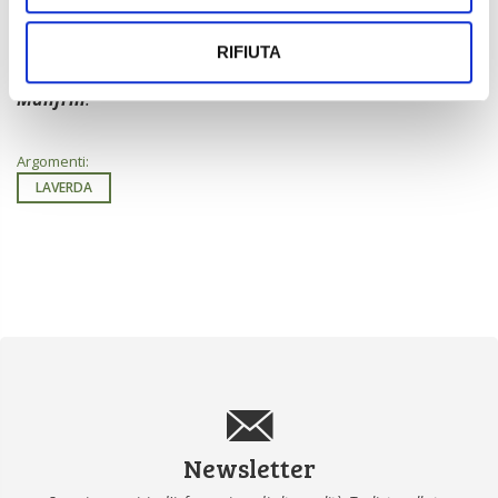
Nella foto di apertura da sinistra:
Carlo Maculan
,
RIFIUTA
Piergiorgio Laverda
,
Roberto Ciambetti
,
Manfredi
Manfrin
.
Argomenti:
LAVERDA
Newsletter