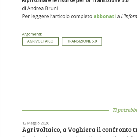
Ripristinare le risorse per la Transizione 5.0
di Andrea Bruni
Per leggere l’articolo completo
abbonati
a
L’Infor
Argomenti:
AGRIVOLTAICO
TRANSIZIONE 5.0
Ti potrebb
12 Maggio 2026
Agrivoltaico, a Voghiera il confronto 