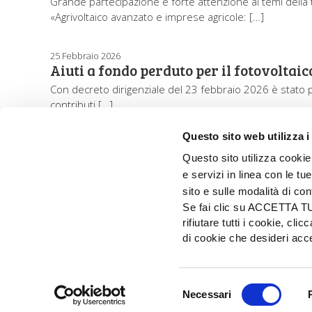
Grande partecipazione e forte attenzione ai temi della 
«Agrivoltaico avanzato e imprese agricole: […]
25 Febbraio 2026
Aiuti a fondo perduto per il fotovoltaic
Con decreto dirigenziale del 23 febbraio 2026 è stato 
contributi […]
Questo sito web utilizza i
Questo sito utilizza cookie 
e servizi in linea con le t
sito e sulle modalità di co
Se fai clic su ACCETTA TUTT
rifiutare tutti i cookie, c
di cookie che desideri a
EDIZIONI L'INFORMATORE AGRARIO Srl
Via Bencivenga-Biondiani, 16 - 37133 Verona - I
Selezione
© 2026 Edizioni L'informatore Agrario S.r.
Necessari
del
PRIVACY