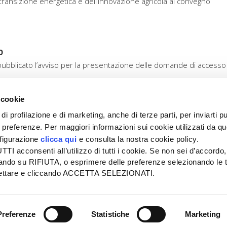
transizione energetica e dell’innovazione agricola al convegno
o
pubblicato l’avviso per la presentazione delle domande di accesso 
 cookie
di profilazione e di marketing, anche di terze parti, per inviarti pu
ue preferenze. Per maggiori informazioni sui cookie utilizzati da q
nfigurazione
clicca qui
e consulta la nostra cookie policy.
SEDE
PUBBLICITÀ
I acconsenti all’utilizzo di tutti i cookie. Se non sei d’accordo,
Tel + 39.045.8057511
Tel + 39.045.
liccando su RIFIUTA, o esprimere delle preferenze selezionando le t
info@informatoreagrario.it
pubblicita@inf
ccettare e cliccando ACCETTA SELEZIONATI.
l
-
Tutti i diritti riservati -
Partita iva: 00230010233
Reg. imp. di Verona nr. 0
Preferenze
Statistiche
Marketing
 E COOKIE POLICY
| ACCESSIBILITÀ
| GESTIONE DELLE SEGN