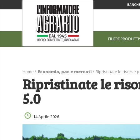
BANCHE
FILIERE PRODUTTI
Home
\
Economia, pac e mercati
\
Ripristinate le risorse p
Ripristinate le ris
5.0
14 Aprile 2026