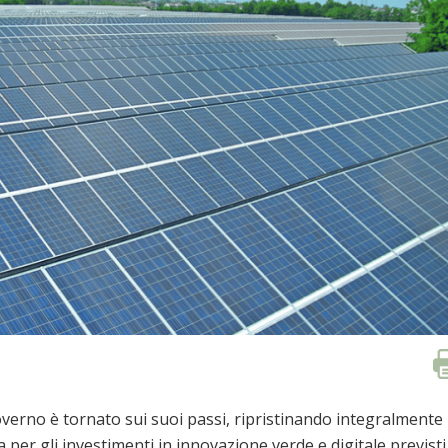
overno è tornato sui suoi passi, ripristinando integralmente 
 per gli investimenti in innovazione verde e digitale previsti