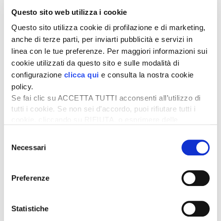
Questi contributi possono essere cumulati con altri
Questo sito web utilizza i cookie
aiuti, anche in regime de minimis, purché non vengano
superate le aliquote massimali previste. È ammesso
Questo sito utilizza cookie di profilazione e di marketing,
anche il cumulo con altre misure di sostegno pubblico,
anche di terze parti, per inviarti pubblicità e servizi in
a condizione che non riguardino gli stessi costi
linea con le tue preferenze. Per maggiori informazioni sui
ammissibili o le medesime parti di spesa di uno stesso
cookie utilizzati da questo sito e sulle modalità di
bene.
configurazione
clicca qui
e consulta la nostra cookie
Tratto dall’articolo pubblicato su
L’Informatore Agrario
n.
policy.
5/2025
Se fai clic su ACCETTA TUTTI acconsenti all’utilizzo di
Aiuti a fondo perduto per il fotovoltaico
tutti i cookie. Se non sei d’accordo, puoi rifiutare tutti i
di C. Di.
cookie, cliccando su RIFIUTA, o esprimere delle
Per leggere l’articolo
preferenze selezionando le tipologie di cookie che
Selezione
completo
abbonati
a
L’Informatore Agrario
desideri accettare e cliccando ACCETTA SELEZIONATI.
Necessari
del
consenso
Argomenti:
Preferenze
AGRIVOLTAICO
Statistiche