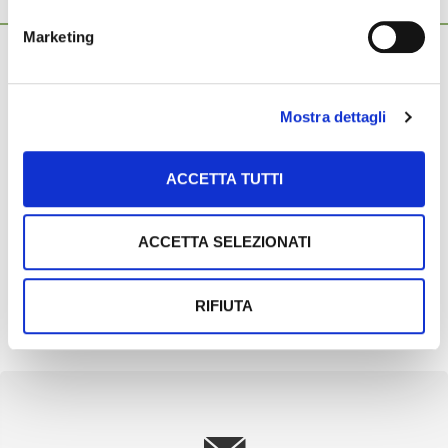
Ti potrebbero interessare anche...
Marketing
12 Maggio 2026
Agrivoltaico, a Voghiera il confronto tra
agricoltura e innovazione energetica
Mostra dettagli
Grande partecipazione e forte attenzione ai temi della
transizione energetica e dell’innovazione agricola al convegno
«Agrivoltaico avanzato e imprese agricole: […]
ACCETTA TUTTI
14 Aprile 2026
Ripristinate le risorse per la transizione
ACCETTA SELEZIONATI
5.0
Dopo le forti pressioni del mondo produttivo, il Governo è
tornato sui suoi passi, ripristinando integralmente la
RIFIUTA
dotazione finanziaria destinata […]