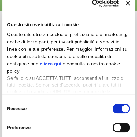
ALTRE NEWS
Questo sito web utilizza i cookie
Questo sito utilizza cookie di profilazione e di marketing,
anche di terze parti, per inviarti pubblicità e servizi in
Newsletter
linea con le tue preferenze. Per maggiori informazioni sui
Scopri un servizio d'informazione di alta qualità. Tagliato sulle tue
cookie utilizzati da questo sito e sulle modalità di
esigenze.
configurazione
clicca qui
e consulta la nostra cookie
policy.
ISCRIVITI
Se fai clic su ACCETTA TUTTI acconsenti all’utilizzo di
tutti i cookie. Se non sei d’accordo, puoi rifiutare tutti i
cookie, cliccando su RIFIUTA, o esprimere delle
preferenze selezionando le tipologie di cookie che
Selezione
desideri accettare e cliccando ACCETTA SELEZIONATI.
Necessari
del
consenso
Preferenze