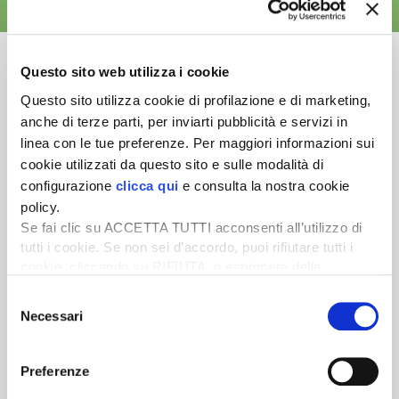
ALTRE NEWS
Questo sito web utilizza i cookie
Questo sito utilizza cookie di profilazione e di marketing,
anche di terze parti, per inviarti pubblicità e servizi in
Newsletter
linea con le tue preferenze. Per maggiori informazioni sui
Scopri un servizio d'informazione di alta qualità. Tagliato sulle tue
cookie utilizzati da questo sito e sulle modalità di
esigenze.
configurazione
clicca qui
e consulta la nostra cookie
policy.
ISCRIVITI
Se fai clic su ACCETTA TUTTI acconsenti all’utilizzo di
tutti i cookie. Se non sei d’accordo, puoi rifiutare tutti i
cookie, cliccando su RIFIUTA, o esprimere delle
preferenze selezionando le tipologie di cookie che
Selezione
desideri accettare e cliccando ACCETTA SELEZIONATI.
Necessari
del
consenso
Preferenze