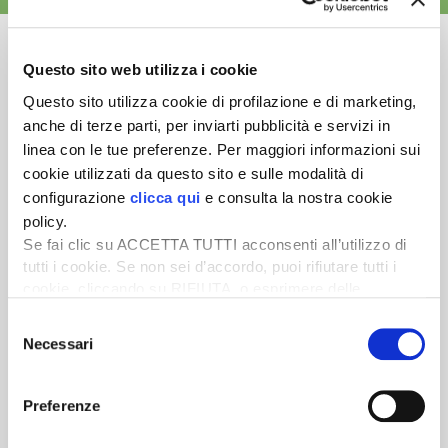
Questo sito web utilizza i cookie
Questo sito utilizza cookie di profilazione e di marketing,
Newsletter
anche di terze parti, per inviarti pubblicità e servizi in
linea con le tue preferenze. Per maggiori informazioni sui
Scopri un servizio d'informazione di alta qualità. Tagliato sulle tue
cookie utilizzati da questo sito e sulle modalità di
esigenze.
configurazione
clicca qui
e consulta la nostra cookie
ISCRIVITI
policy.
Se fai clic su ACCETTA TUTTI acconsenti all’utilizzo di
tutti i cookie. Se non sei d’accordo, puoi rifiutare tutti i
cookie, cliccando su RIFIUTA, o esprimere delle
preferenze selezionando le tipologie di cookie che
Selezione
desideri accettare e cliccando ACCETTA SELEZIONATI.
Necessari
del
consenso
Preferenze