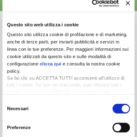
ALTRE NEWS
Questo sito web utilizza i cookie
Questo sito utilizza cookie di profilazione e di marketing,
anche di terze parti, per inviarti pubblicità e servizi in
Newsletter
linea con le tue preferenze. Per maggiori informazioni sui
Scopri un servizio d'informazione di alta qualità. Tagliato sulle tue
cookie utilizzati da questo sito e sulle modalità di
esigenze.
configurazione
clicca qui
e consulta la nostra cookie
policy.
ISCRIVITI
Se fai clic su ACCETTA TUTTI acconsenti all’utilizzo di
tutti i cookie. Se non sei d’accordo, puoi rifiutare tutti i
cookie, cliccando su RIFIUTA, o esprimere delle
preferenze selezionando le tipologie di cookie che
Selezione
desideri accettare e cliccando ACCETTA SELEZIONATI.
Necessari
del
consenso
Preferenze