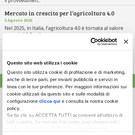
il provvedimen...
Mercato in crescita per l’agricoltura 4.0
5 Agosto 2026
Nel 2025, in Italia, l’agricoltura 4.0 è tornata al valore
record di 2,5 mili...
Saldi Pac: ogni anno entro fine gennaio
3 Agosto 2026
L’erogazione dei pagamenti della Pac in base a una
Questo sito web utilizza i cookie
tempistica predefinita e r...
Questo sito utilizza cookie di profilazione e di marketing,
anche di terze parti, per inviarti pubblicità e servizi in
ALTRE NEWS
linea con le tue preferenze. Per maggiori informazioni sui
cookie utilizzati da questo sito e sulle modalità di
configurazione
clicca qui
e consulta la nostra cookie
policy.
Se fai clic su ACCETTA TUTTI acconsenti all’utilizzo di
Newsletter
tutti i cookie. Se non sei d’accordo, puoi rifiutare tutti i
cookie, cliccando su RIFIUTA, o esprimere delle
Scopri un servizio d'informazione di alta qualità. Tagliato sulle tue