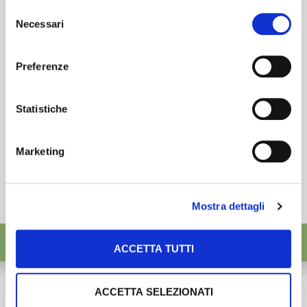
preferenze selezionando le tipologie di cookie che
esigenze.
Selezione
desideri accettare e cliccando ACCETTA SELEZIONATI.
Necessari
del
ISCRIVITI
consenso
Preferenze
Statistiche
Marketing
Mostra dettagli
ACCETTA TUTTI
ACCETTA SELEZIONATI