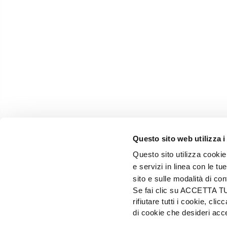
Questo sito web utilizza i
Questo sito utilizza cookie 
e servizi in linea con le t
sito e sulle modalità di co
Se fai clic su ACCETTA TUTT
rifiutare tutti i cookie, c
EDIZIONI L'INFORMATORE AGRARIO Srl
di cookie che desideri a
Via Bencivenga-Biondiani, 16 - 37133 Verona - I