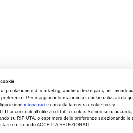
 cookie
di profilazione e di marketing, anche di terze parti, per inviarti pu
ue preferenze. Per maggiori informazioni sui cookie utilizzati da q
nfigurazione
clicca qui
e consulta la nostra cookie policy.
SEDE
PUBBLICITÀ
I acconsenti all’utilizzo di tutti i cookie. Se non sei d’accordo,
Tel + 39.045.8057511
Tel + 39.045.
liccando su RIFIUTA, o esprimere delle preferenze selezionando le t
info@informatoreagrario.it
pubblicita@inf
ccettare e cliccando ACCETTA SELEZIONATI.