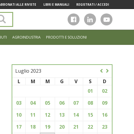
ABBONATI ALLE RIVISTE
LIBRI E MANUALI
REGISTRATI / ACCEDI
Cerca
nel
sito
BUTI
AGROINDUSTRIA
PRODOTTI E SOLUZIONI
Luglio 2023
L
M
M
G
V
S
D
01
02
03
04
05
06
07
08
09
10
11
12
13
14
15
16
17
18
19
20
21
22
23