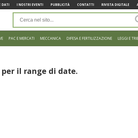
 DATI
I NOSTRI EVENTI
PUBBLICITÀ
CONTATTI
RIVISTA DIGITALE
VE
PAC E MERCATI
MECCANICA
DIFESA E FERTILIZZAZIONE
LEGGI E TRI
per il range di date.