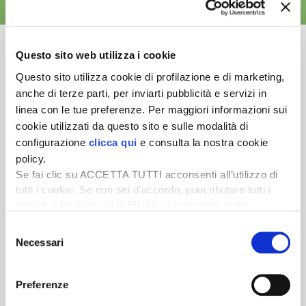
ALTRE NEWS
Questo sito web utilizza i cookie
Questo sito utilizza cookie di profilazione e di marketing,
anche di terze parti, per inviarti pubblicità e servizi in
Newsletter
linea con le tue preferenze. Per maggiori informazioni sui
Scopri un servizio d'informazione di alta qualità. Tagliato sulle tue
cookie utilizzati da questo sito e sulle modalità di
esigenze.
configurazione
clicca qui
e consulta la nostra cookie
policy.
ISCRIVITI
Se fai clic su ACCETTA TUTTI acconsenti all’utilizzo di
tutti i cookie. Se non sei d’accordo, puoi rifiutare tutti i
cookie, cliccando su RIFIUTA, o esprimere delle
preferenze selezionando le tipologie di cookie che
Selezione
desideri accettare e cliccando ACCETTA SELEZIONATI.
Necessari
del
consenso
Preferenze