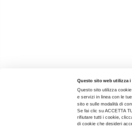
Questo sito web utilizza i
Questo sito utilizza cookie 
e servizi in linea con le t
sito e sulle modalità di co
Se fai clic su ACCETTA TUTT
rifiutare tutti i cookie, c
EDIZIONI L'INFORMATORE AGRARIO Srl
di cookie che desideri a
Via Bencivenga-Biondiani, 16 - 37133 Verona - I