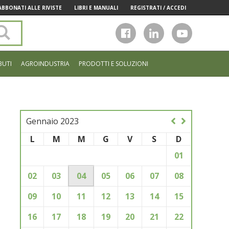
ABBONATI ALLE RIVISTE
LIBRI E MANUALI
REGISTRATI / ACCEDI
Cerca
nel
sito
BUTI
AGROINDUSTRIA
PRODOTTI E SOLUZIONI
Gennaio 2023
L
M
M
G
V
S
D
01
02
03
04
05
06
07
08
09
10
11
12
13
14
15
16
17
18
19
20
21
22