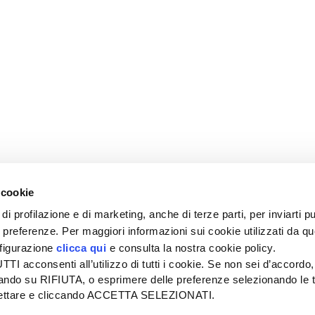
 cookie
di profilazione e di marketing, anche di terze parti, per inviarti pu
ue preferenze. Per maggiori informazioni sui cookie utilizzati da q
nfigurazione
clicca qui
e consulta la nostra cookie policy.
SEDE
PUBBLICITÀ
I acconsenti all’utilizzo di tutti i cookie. Se non sei d’accordo,
Tel + 39.045.8057511
Tel + 39.045.
liccando su RIFIUTA, o esprimere delle preferenze selezionando le t
info@informatoreagrario.it
pubblicita@inf
ccettare e cliccando ACCETTA SELEZIONATI.