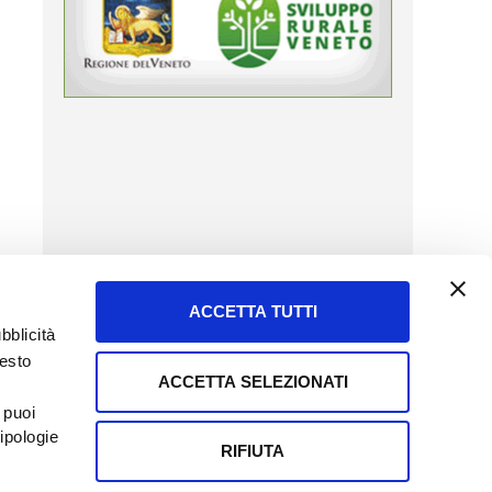
ACCETTA TUTTI
bblicità
uesto
ACCETTA SELEZIONATI
SERVIZIO CLIENTI
 puoi
8057523
Tel + 39.045.8009480
ipologie
ormatoreagrario.it
clienti@informatoreagrario.it
RIFIUTA