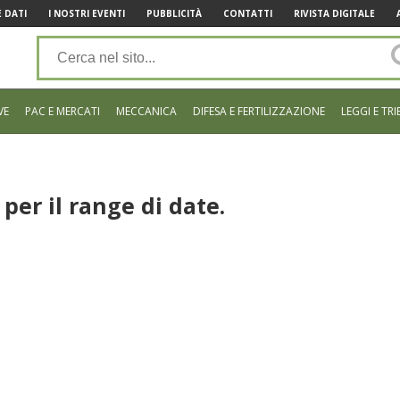
 DATI
I NOSTRI EVENTI
PUBBLICITÀ
CONTATTI
RIVISTA DIGITALE
VE
PAC E MERCATI
MECCANICA
DIFESA E FERTILIZZAZIONE
LEGGI E TRI
per il range di date.