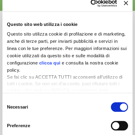
ALTRE NEWS
Questo sito web utilizza i cookie
Questo sito utilizza cookie di profilazione e di marketing,
anche di terze parti, per inviarti pubblicità e servizi in
Newsletter
linea con le tue preferenze. Per maggiori informazioni sui
Scopri un servizio d'informazione di alta qualità. Tagliato sulle tue
cookie utilizzati da questo sito e sulle modalità di
esigenze.
configurazione
clicca qui
e consulta la nostra cookie
policy.
ISCRIVITI
Se fai clic su ACCETTA TUTTI acconsenti all’utilizzo di
tutti i cookie. Se non sei d’accordo, puoi rifiutare tutti i
cookie, cliccando su RIFIUTA, o esprimere delle
preferenze selezionando le tipologie di cookie che
Selezione
desideri accettare e cliccando ACCETTA SELEZIONATI.
Necessari
del
consenso
Preferenze