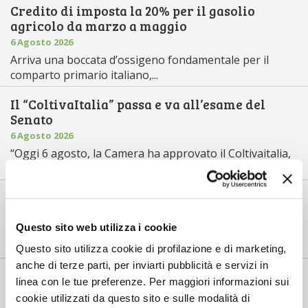
Credito di imposta la 20% per il gasolio
agricolo da marzo a maggio
6 Agosto 2026
Arriva una boccata d’ossigeno fondamentale per il
comparto primario italiano,...
Il “ColtivaItalia” passa e va all’esame del
Senato
6 Agosto 2026
“Oggi 6 agosto, la Camera ha approvato il Coltivaitalia,
il provvedimen...
Mercato in crescita per l’agricoltura 4.0
5 Agosto 2026
Questo sito web utilizza i cookie
Nel 2025, in Italia, l’agricoltura 4.0 è tornata al valore
record di 2,5 mili...
Questo sito utilizza cookie di profilazione e di marketing,
anche di terze parti, per inviarti pubblicità e servizi in
Saldi Pac: ogni anno entro fine gennaio
linea con le tue preferenze. Per maggiori informazioni sui
3 Agosto 2026
cookie utilizzati da questo sito e sulle modalità di