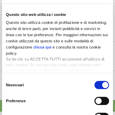
comparto primario italiano,...
Il “ColtivaItalia” passa e va all’esame del
Questo sito web utilizza i cookie
Senato
Questo sito utilizza cookie di profilazione e di marketing,
6 Agosto 2026
anche di terze parti, per inviarti pubblicità e servizi in
“Oggi 6 agosto, la Camera ha approvato il Coltivaitalia,
linea con le tue preferenze. Per maggiori informazioni sui
il provvedimen...
cookie utilizzati da questo sito e sulle modalità di
Mercato in crescita per l’agricoltura 4.0
configurazione
clicca qui
e consulta la nostra cookie
policy.
5 Agosto 2026
Se fai clic su ACCETTA TUTTI acconsenti all’utilizzo di
Nel 2025, in Italia, l’agricoltura 4.0 è tornata al valore
tutti i cookie. Se non sei d’accordo, puoi rifiutare tutti i
record di 2,5 mili...
cookie, cliccando su RIFIUTA, o esprimere delle
preferenze selezionando le tipologie di cookie che
Saldi Pac: ogni anno entro fine gennaio
Selezione
desideri accettare e cliccando ACCETTA SELEZIONATI.
3 Agosto 2026
Necessari
del
L’erogazione dei pagamenti della Pac in base a una
consenso
tempistica predefinita e r...
Preferenze
ALTRE NEWS