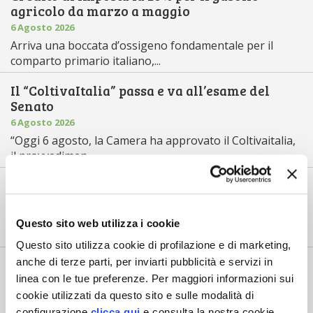
agricolo da marzo a maggio
6 Agosto 2026
Arriva una boccata d’ossigeno fondamentale per il
comparto primario italiano,...
Il “ColtivaItalia” passa e va all’esame del
Senato
6 Agosto 2026
“Oggi 6 agosto, la Camera ha approvato il Coltivaitalia,
il provvedimen...
Mercato in crescita per l’agricoltura 4.0
5 Agosto 2026
Nel 2025, in Italia, l’agricoltura 4.0 è tornata al valore
Questo sito web utilizza i cookie
record di 2,5 mili...
Questo sito utilizza cookie di profilazione e di marketing,
anche di terze parti, per inviarti pubblicità e servizi in
Saldi Pac: ogni anno entro fine gennaio
linea con le tue preferenze. Per maggiori informazioni sui
3 Agosto 2026
cookie utilizzati da questo sito e sulle modalità di
L’erogazione dei pagamenti della Pac in base a una
configurazione
clicca qui
e consulta la nostra cookie