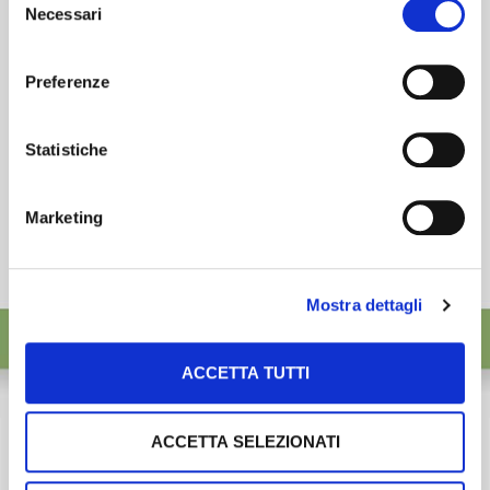
desideri accettare e cliccando ACCETTA SELEZIONATI.
ISCRIVITI
Necessari
del
consenso
Preferenze
Statistiche
Marketing
Mostra dettagli
ACCETTA TUTTI
ACCETTA SELEZIONATI