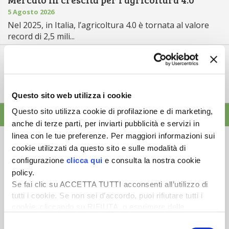
5 Agosto 2026
Nel 2025, in Italia, l’agricoltura 4.0 è tornata al valore
record di 2,5 mili...
Saldi Pac: ogni anno entro fine gennaio
3 Agosto 2026
L’erogazione dei pagamenti della Pac in base a una
tempistica predefinita e r...
Questo sito web utilizza i cookie
Questo sito utilizza cookie di profilazione e di marketing,
ALTRE NEWS
anche di terze parti, per inviarti pubblicità e servizi in
linea con le tue preferenze. Per maggiori informazioni sui
cookie utilizzati da questo sito e sulle modalità di
configurazione
clicca qui
e consulta la nostra cookie
policy.
Newsletter
Se fai clic su ACCETTA TUTTI acconsenti all’utilizzo di
tutti i cookie. Se non sei d’accordo, puoi rifiutare tutti i
Scopri un servizio d'informazione di alta qualità. Tagliato sulle tue
cookie, cliccando su RIFIUTA, o esprimere delle
esigenze.
preferenze selezionando le tipologie di cookie che
Selezione