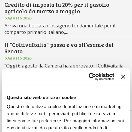
Credito di imposta la 20% per il gasolio
agricolo da marzo a maggio
6 Agosto 2026
Arriva una boccata d’ossigeno fondamentale per il
comparto primario italiano,...
Il “ColtivaItalia” passa e va all’esame del
Senato
6 Agosto 2026
“Oggi 6 agosto, la Camera ha approvato il Coltivaitalia,
il provvedimen...
Mercato in crescita per l’agricoltura 4.0
5 Agosto 2026
Questo sito web utilizza i cookie
Nel 2025, in Italia, l’agricoltura 4.0 è tornata al valore
record di 2,5 mili...
Questo sito utilizza cookie di profilazione e di marketing,
anche di terze parti, per inviarti pubblicità e servizi in
Saldi Pac: ogni anno entro fine gennaio
linea con le tue preferenze. Per maggiori informazioni sui
3 Agosto 2026
cookie utilizzati da questo sito e sulle modalità di