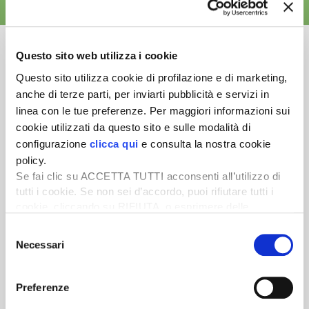
ALTRE NEWS
Questo sito web utilizza i cookie
Questo sito utilizza cookie di profilazione e di marketing,
anche di terze parti, per inviarti pubblicità e servizi in
Newsletter
linea con le tue preferenze. Per maggiori informazioni sui
Scopri un servizio d'informazione di alta qualità. Tagliato sulle tue
cookie utilizzati da questo sito e sulle modalità di
esigenze.
configurazione
clicca qui
e consulta la nostra cookie
policy.
ISCRIVITI
Se fai clic su ACCETTA TUTTI acconsenti all’utilizzo di
tutti i cookie. Se non sei d’accordo, puoi rifiutare tutti i
cookie, cliccando su RIFIUTA, o esprimere delle
preferenze selezionando le tipologie di cookie che
Selezione
desideri accettare e cliccando ACCETTA SELEZIONATI.
Necessari
del
consenso
Preferenze