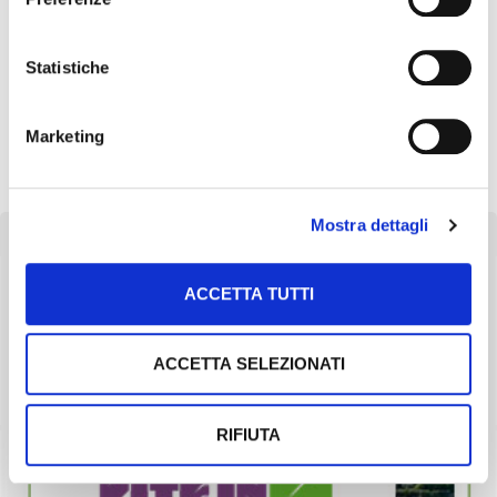
20 Febbraio 2019
Concia del seme: evoluzione
Statistiche
continua verso la
sostenibilità
Marketing
1
2
Successivo »
Mostra dettagli
ACCETTA TUTTI
ACCETTA SELEZIONATI
RIFIUTA