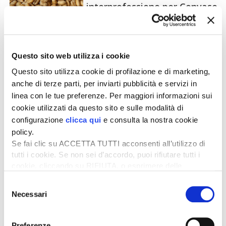
interprofessione per Convase
17 Aprile 2019
Questo sito web utilizza i cookie
Grano tenero sostenibile:
Barilla propone la «Carta del
Questo sito utilizza cookie di profilazione e di marketing,
Mulino»
anche di terze parti, per inviarti pubblicità e servizi in
linea con le tue preferenze. Per maggiori informazioni sui
cookie utilizzati da questo sito e sulle modalità di
28 Marzo 2019
configurazione
clicca qui
e consulta la nostra cookie
Soia: i consumatori chiedono
policy.
l’impiego di seme certificato
Se fai clic su ACCETTA TUTTI acconsenti all’utilizzo di
tutti i cookie. Se non sei d’accordo, puoi rifiutare tutti i
cookie, cliccando su RIFIUTA, o esprimere delle
preferenze selezionando le tipologie di cookie che
13 Marzo 2019
Selezione
desideri accettare e cliccando ACCETTA SELEZIONATI.
Seminare bene o meglio non
Necessari
del
seminare
consenso
Preferenze