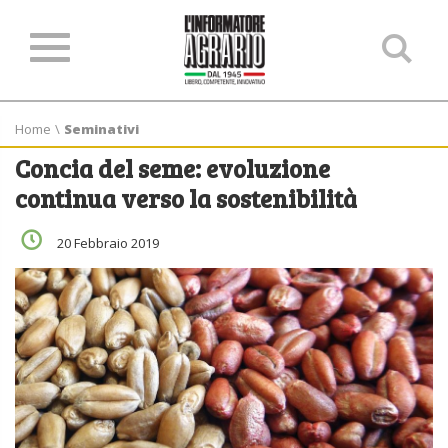
Ce
ne
sit
Home
\
Seminativi
Concia del seme: evoluzione
continua verso la sostenibilità
20 Febbraio 2019