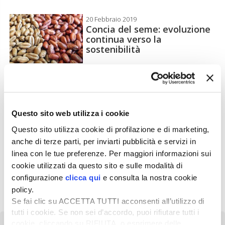
20 Febbraio 2019
Concia del seme: evoluzione
continua verso la
sostenibilità
17 Gennaio 2019
Assosementi: concia
fondamentale per l’intera
filiera del mais
Questo sito web utilizza i cookie
Questo sito utilizza cookie di profilazione e di marketing,
anche di terze parti, per inviarti pubblicità e servizi in
14 Gennaio 2019
linea con le tue preferenze. Per maggiori informazioni sui
Più resa dal mais con la
cookie utilizzati da questo sito e sulle modalità di
concia innovativa
configurazione
clicca qui
e consulta la nostra cookie
policy.
Se fai clic su ACCETTA TUTTI acconsenti all’utilizzo di
tutti i cookie. Se non sei d’accordo, puoi rifiutare tutti i
cookie, cliccando su RIFIUTA, o esprimere delle