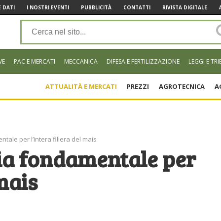
 DATI
I NOSTRI EVENTI
PUBBLICITÀ
CONTATTI
RIVISTA DIGITALE
VE
PAC E MERCATI
MECCANICA
DIFESA E FERTILIZZAZIONE
LEGGI E TRI
ATTUALITÀ E MERCATI
PREZZI
AGROTECNICA
A
ale per l’intera filiera del mais
ia fondamentale per
 mais