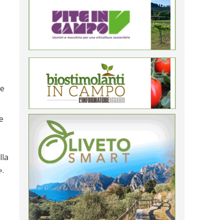
 e
e
lla
».