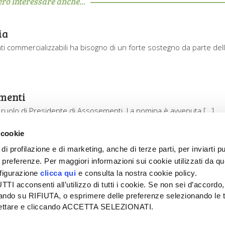
ero interessare anche...
ia
enti commercializzabili ha bisogno di un forte sostegno da parte del
ementi
 il ruolo di Presidente di Assosementi. La nomina è avvenuta […]
 cookie
di profilazione e di marketing, anche di terze parti, per inviarti pu
ue preferenze. Per maggiori informazioni sui cookie utilizzati da q
nfigurazione
clicca qui
e consulta la nostra cookie policy.
SEDE
PUBBLICITÀ
I acconsenti all’utilizzo di tutti i cookie. Se non sei d’accordo,
Tel + 39.045.8057511
Tel + 39.045.
liccando su RIFIUTA, o esprimere delle preferenze selezionando le t
info@informatoreagrario.it
pubblicita@inf
ccettare e cliccando ACCETTA SELEZIONATI.