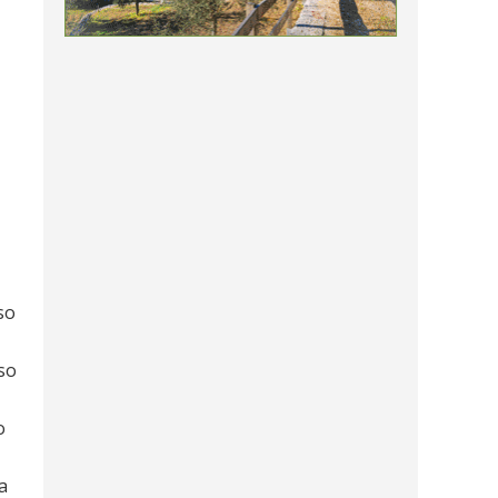
so
so
o
a