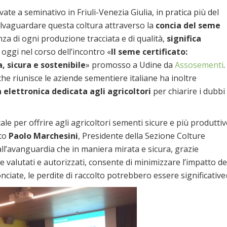
ivate a seminativo in Friuli-Venezia Giulia, in pratica più del
salvaguardare questa coltura attraverso la
concia del seme
nza di ogni produzione tracciata e di qualità,
significa
oggi nel corso dell’incontro «
Il seme certificato:
, sicura e sostenibile
» promosso a Udine da
Assosementi
.
 che riunisce le aziende sementiere italiane ha inoltre
a elettronica dedicata agli agricoltori
per chiarire i dubbi
e per offrire agli agricoltori sementi sicure e più produttiv
ato
Paolo Marchesini
, Presidente della Sezione Colture
 all’avanguardia che in maniera mirata e sicura, grazie
 valutati e autorizzati, consente di minimizzare l’impatto de
onciate, le perdite di raccolto potrebbero essere significative