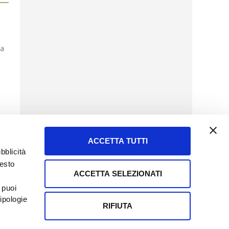
la
ACCETTA TUTTI
bblicità
uesto
ACCETTA SELEZIONATI
SERVIZIO CLIENTI
 puoi
8057523
Tel + 39.045.8009480
ipologie
ormatoreagrario.it
clienti@informatoreagrario.it
RIFIUTA