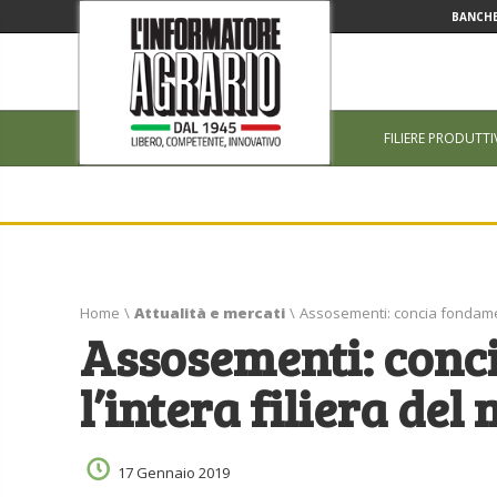
BANCHE
FILIERE PRODUTTI
Home
\
Attualità e mercati
\
Assosementi: concia fondament
Assosementi: conc
l’intera filiera del
17 Gennaio 2019