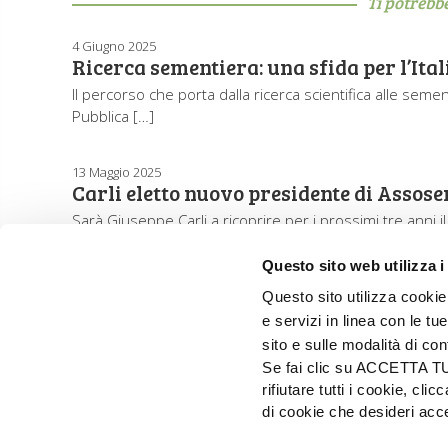
Ti potrebb
4 Giugno 2025
Ricerca sementiera: una sfida per l’Ital
Il percorso che porta dalla ricerca scientifica alle sem
Pubblica […]
13 Maggio 2025
Carli eletto nuovo presidente di Assos
Sarà Giuseppe Carli a ricoprire per i prossimi tre anni
Questo sito web utilizza i
Questo sito utilizza cookie 
e servizi in linea con le t
sito e sulle modalità di co
Se fai clic su ACCETTA TUTT
rifiutare tutti i cookie, c
di cookie che desideri a
EDIZIONI L'INFORMATORE AGRARIO Srl
Via Bencivenga-Biondiani, 16 - 37133 Verona - I