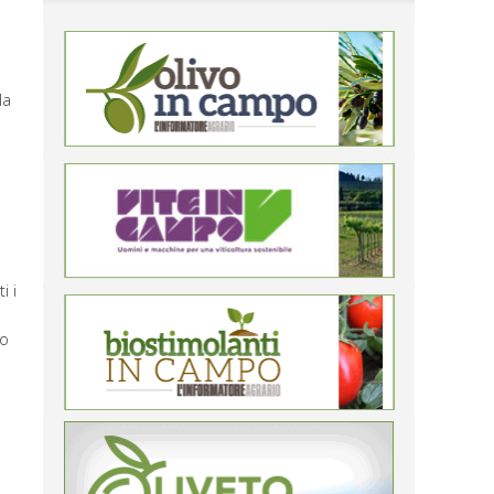
la
i i
so