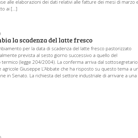
ase alle elaborazioni dei dati relativi alle fatture dei mesi di marzo 
tto ai […]
0
ia la scadenza del latte fresco
iamento per la data di scadenza del latte fresco pastorizzato
tualmente prevista al sesto giorno successivo a quello del
 termico (legge 204/2004). La conferma arriva dal sottosegretario
che agricole Giuseppe L’Abbate che ha risposto su questo tema a u
ne in Senato. La richiesta del settore industriale di arrivare a una
0