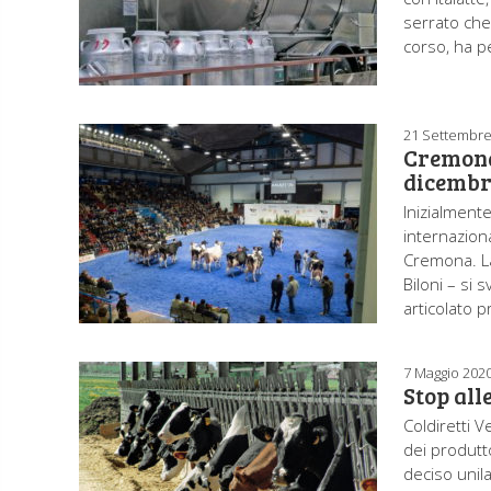
serrato che,
corso, ha p
21 Settembre
Cremona:
dicembr
Inizialmente
internazion
Cremona. La
Biloni – si
articolato 
7 Maggio 202
Stop all
Coldiretti 
dei produtto
deciso unila