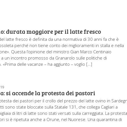
o: durata maggiore per il latte fresco
el latte fresco è definita da una normativa di 30 anni fa che è
bsoleta perché non tiene conto dei miglioramenti in stalla e nella
one». Questa l’opinione del ministro Gian Marco Centinaio
 a un incontro promosso da Granarolo sulle politiche di
à. «Prima delle vacanze – ha aggiunto – voglio […]
019
: si accende la protesta dei pastori
testa dei pastori per il crollo del prezzo del latte ovino in Sardeg
i sono state bloccate sulla Statale 131, che collega Cagliari a
gliaia di litri di latte sono stati versati sulla carreggiata. La protest
atori si è ripetuta anche a Orune, nel Nuorese. Una quarantina di