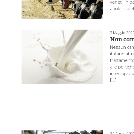
veneti, in b
aprile rispe
7 Maggio 202
Non camb
Nessun camb
italiano at
trattamento
alle politi
interrogazio
[…]
24 Aprile 202