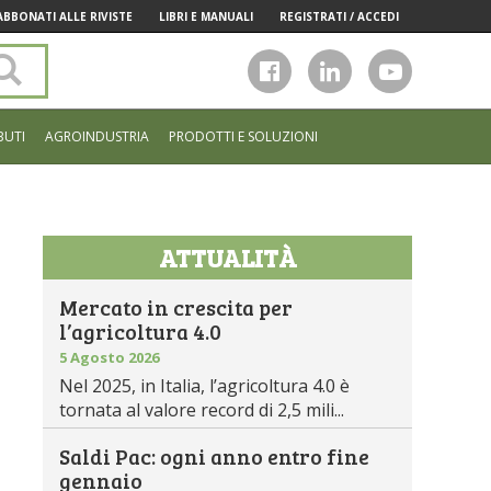
ABBONATI ALLE RIVISTE
LIBRI E MANUALI
REGISTRATI / ACCEDI
Cerca
nel
sito
BUTI
AGROINDUSTRIA
PRODOTTI E SOLUZIONI
ATTUALITÀ
Mercato in crescita per
l’agricoltura 4.0
5 Agosto 2026
Nel 2025, in Italia, l’agricoltura 4.0 è
tornata al valore record di 2,5 mili...
Saldi Pac: ogni anno entro fine
a
gennaio