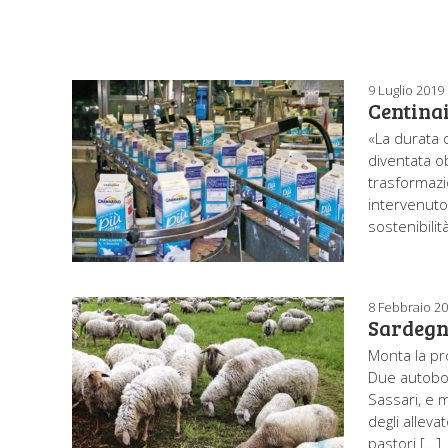
9 Luglio 2019
Centinai
«La durata d
diventata o
trasformazi
intervenuto
sostenibilit
8 Febbraio 2
Sardegna
Monta la pro
Due autobott
Sassari, e mi
degli allev
pastori […]