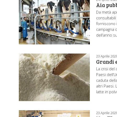
Aia pubb
Da metà apri
consultabili 
forniscono i
campagna di 
dell’anno s
23 Aprile 202
Grandi e
La crisi del
Paesi dell’
caduta dell
altri Paesi
latte in pol
23 Aprile 202