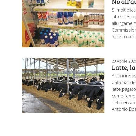
No all’a
Si moltipli
latte fresc
allungament
Commissione
ministro del
23 Aprile 202
Latte, l
Alcuni indus
dalla pande
latte pagat
come l’emer
nel mercato
Antonio Bose