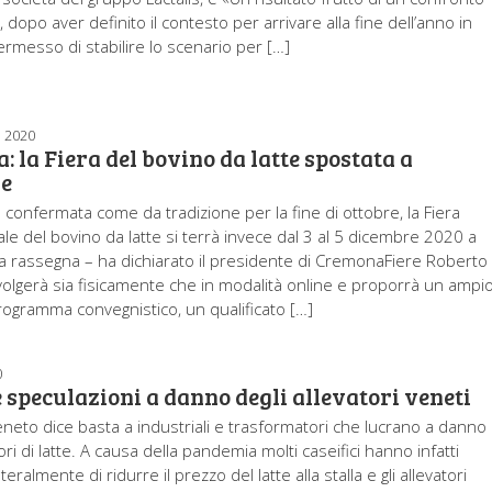
 dopo aver definito il contesto per arrivare alla fine dell’anno in
ermesso di stabilire lo scenario per […]
 2020
 la Fiera del bovino da latte spostata a
e
 confermata come da tradizione per la fine di ottobre, la Fiera
ale del bovino da latte si terrà invece dal 3 al 5 dicembre 2020 a
 rassegna – ha dichiarato il presidente di CremonaFiere Roberto
 svolgerà sia fisicamente che in modalità online e proporrà un ampi
programma convegnistico, un qualificato […]
0
e speculazioni a danno degli allevatori veneti
Veneto dice basta a industriali e trasformatori che lucrano a danno
ri di latte. A causa della pandemia molti caseifici hanno infatti
teralmente di ridurre il prezzo del latte alla stalla e gli allevatori