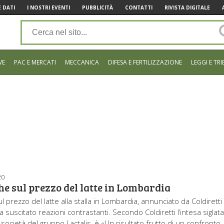
 DATI
I NOSTRI EVENTI
PUBBLICITÀ
CONTATTI
RIVISTA DIGITALE
VE
PAC E MERCATI
MECCANICA
DIFESA E FERTILIZZAZIONE
LEGGI E TRI
20
e sul prezzo del latte in Lombardia
l prezzo del latte alla stalla in Lombardia, annunciato da Coldiretti
a suscitato reazioni contrastanti. Secondo Coldiretti l’intesa siglat
, società del gruppo Lactalis, è «Un risultato frutto di un confronto