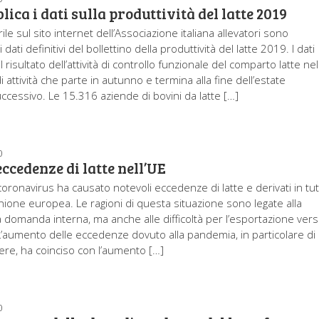
lica i dati sulla produttività del latte 2019
le sul sito internet dell’Associazione italiana allevatori sono
i dati definitivi del bollettino della produttività del latte 2019. I dati
l risultato dell’attività di controllo funzionale del comparto latte nel
attività che parte in autunno e termina alla fine dell’estate
uccessivo. Le 15.316 aziende di bovini da latte […]
0
ccedenze di latte nell’UE
 coronavirus ha causato notevoli eccedenze di latte e derivati in tutt
Unione europea. Le ragioni di questa situazione sono legate alla
a domanda interna, ma anche alle difficoltà per l’esportazione ver
. L’aumento delle eccedenze dovuto alla pandemia, in particolare di
vere, ha coinciso con l’aumento […]
0