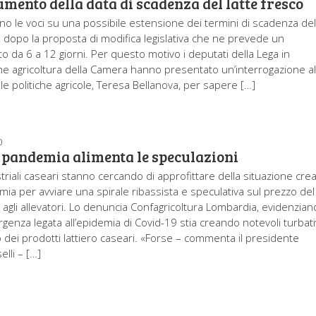
umento della data di scadenza del latte fresco
cano le voci su una possibile estensione dei termini di scadenza de
o, dopo la proposta di modifica legislativa che ne prevede un
o da 6 a 12 giorni. Per questo motivo i deputati della Lega in
 agricoltura della Camera hanno presentato un’interrogazione a
le politiche agricole, Teresa Bellanova, per sapere […]
0
a pandemia alimenta le speculazioni
triali caseari stanno cercando di approfittare della situazione cre
mia per avviare una spirale ribassista e speculativa sul prezzo del
o agli allevatori. Lo denuncia Confagricoltura Lombardia, evidenzia
genza legata all’epidemia di Covid-19 stia creando notevoli turbat
 dei prodotti lattiero caseari. «Forse – commenta il presidente
lli – […]