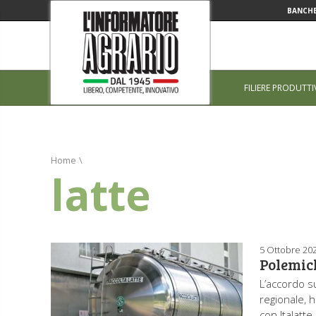
BANCHE
FILIERE PRODUTTI
Home
\
latte
5 Ottobre 20
Polemich
L’accordo su
regionale, h
con Italatte