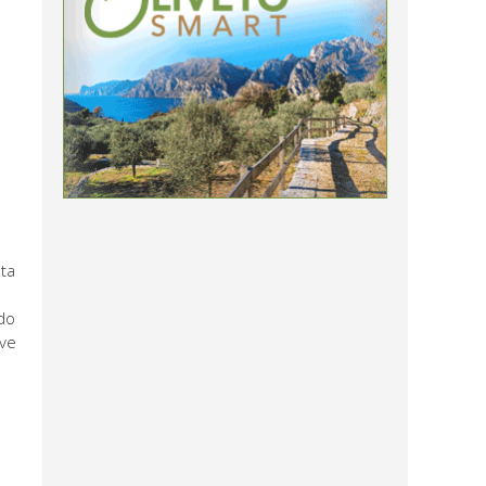
l
l
ata
ndo
ive