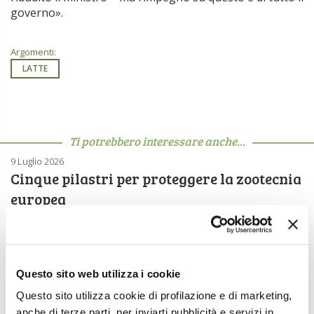
governo».
Argomenti:
LATTE
Ti potrebbero interessare anche...
9 Luglio 2026
Cinque pilastri per proteggere la zootecnia
europea
zootecnia, un settore fragile da proteggere Non più il “grande
imputato” del cambiamento climatico, ma un settore fragile,
strategico e […]
2 Luglio 2026
Questo sito web utilizza i cookie
Intesa al rialzo sul prezzo del latte
Questo sito utilizza cookie di profilazione e di marketing,
A qualche mese di distanza dall’ultimo confronto, le
anche di terze parti, per inviarti pubblicità e servizi in