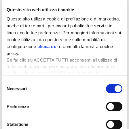
ferma la consegna di
agrofarmaci e fertilizzanti
Questo sito web utilizza i cookie
Questo sito utilizza cookie di profilazione e di marketing,
anche di terze parti, per inviarti pubblicità e servizi in
11 Dicembre 2019
linea con le tue preferenze. Per maggiori informazioni sui
Chi pagherebbe
cookie utilizzati da questo sito e sulle modalità di
un’agricoltura senza
agrofarmaci?
configurazione
clicca qui
e consulta la nostra cookie
policy.
Se fai clic su ACCETTA TUTTI acconsenti all’utilizzo di
18 Aprile 2019
tutti i cookie. Se non sei d’accordo, puoi rifiutare tutti i
I’m calcio
cookie, cliccando su RIFIUTA, o esprimere delle
preferenze selezionando le tipologie di cookie che
Selezione
desideri accettare e cliccando ACCETTA SELEZIONATI.
Necessari
del
consenso
18 Aprile 2019
Preferenze
Biozon
Statistiche