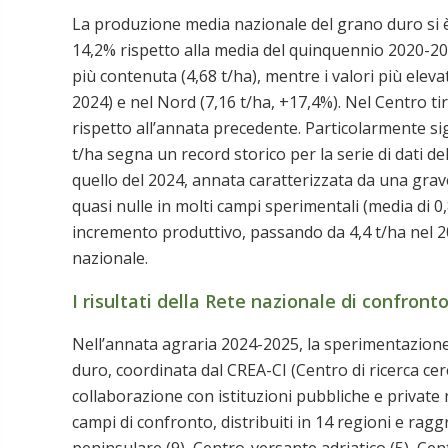
La produzione media nazionale del grano duro si è
14,2% rispetto alla media del quinquennio 2020-202
più contenuta (4,68 t/ha), mentre i valori più eleva
2024) e nel Nord (7,16 t/ha, +17,4%). Nel Centro tirr
rispetto all’annata precedente. Particolarmente signi
t/ha segna un record storico per la serie di dati de
quello del 2024, annata caratterizzata da una grave 
quasi nulle in molti campi sperimentali (media di 
incremento produttivo, passando da 4,4 t/ha nel 20
nazionale.
I risultati della Rete nazionale di confront
Nell’annata agraria 2024-2025, la sperimentazione
duro, coordinata dal CREA-CI (Centro di ricerca cere
collaborazione con istituzioni pubbliche e private nei
campi di confronto, distribuiti in 14 regioni e raggr
peninsulare (9), Centro-versante adriatico (5), Cent