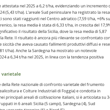
 attestata nel 2025 a 6,2 t/ha, evidenziando un incremento 
4 (5,43 t/ha). L’areale Sud peninsulare ha registrato la resa
ti sono stati raggiunti nel Centro adriatico (7,59 t/ha, +6% su
enico, la resa media è stata di 6,33 t/ha, in crescita del 17,9
ficativo il risultato della Sicilia, dove la resa media di 5,87
lla Rete. Il risultato è ancora più rilevante se confrontato co
siccità che aveva causato fallimenti produttivi diffusi e rese
0,81 t/ha). Anche la Sardegna ha mostrato un notevole
24 a 6,34 t/ha nel 2025, in linea con la tendenza positiva
o varietale
 della Rete nazionale di confronto varietale del frumento
alicoltura e Colture Industriali di Foggia) e condotta in
 principali areali di coltivazione italiani, si è articolata su 3
uppati in 6 areali: Sicilia (5 campi), Sardegna (4), Sud
ro-versante tirrenico (6) e Nord (5).