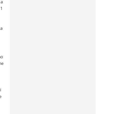
 a
31
 a
no
ne
i
e