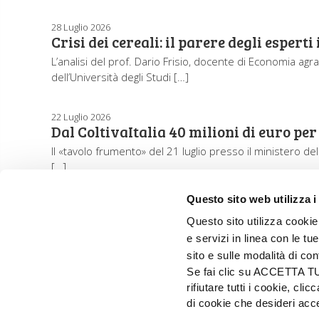
28 Luglio 2026
Crisi dei cereali: il parere degli espert
L’analisi del prof. Dario Frisio, docente di Economia agr
dell’Università degli Studi […]
22 Luglio 2026
Dal ColtivaItalia 40 milioni di euro per
Il «tavolo frumento» del 21 luglio presso il ministero del
[…]
Questo sito web utilizza i
Questo sito utilizza cookie 
e servizi in linea con le t
sito e sulle modalità di co
Se fai clic su ACCETTA TUTT
rifiutare tutti i cookie, c
di cookie che desideri a
EDIZIONI L'INFORMATORE AGRARIO Srl
Via Bencivenga-Biondiani, 16 - 37133 Verona - I