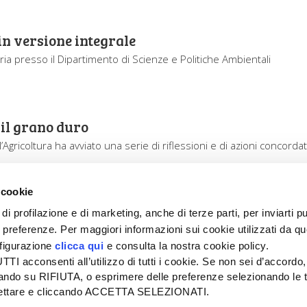
i in versione integrale
aria presso il Dipartimento di Scienze e Politiche Ambientali
 il grano duro
l’Agricoltura ha avviato una serie di riflessioni e di azioni concorda
 cookie
di profilazione e di marketing, anche di terze parti, per inviarti pu
ue preferenze. Per maggiori informazioni sui cookie utilizzati da q
nfigurazione
clicca qui
e consulta la nostra cookie policy.
SEDE
PUBBLICITÀ
I acconsenti all’utilizzo di tutti i cookie. Se non sei d’accordo,
Tel + 39.045.8057511
Tel + 39.045.
liccando su RIFIUTA, o esprimere delle preferenze selezionando le t
info@informatoreagrario.it
pubblicita@inf
ccettare e cliccando ACCETTA SELEZIONATI.