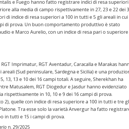
Antalis e Fuego hanno fatto registrare indici di resa superiori
eriore alla media di campo rispettivamente in 27, 23 e 22 dei 
di indice di resa superiori a 100 in tutti e 5 gli areali in cui
mpi di prova. Un buon comportamento produttivo è stato
audio e Marco Aurelio, con un indice di resa pari o superiore
o 1), RGT Imprimatur, RGT Aventadur, Caracalla e Marakas han
gli areali (Sud peninsulare, Sardegna e Sicilia) e una produzio
5, 13, 13 e 10 dei 16 campi totali. A seguire, Sherekhan ha
mentre Matusalem, RGT Diogedur e Jasdur hanno evidenziato
rispettivamente in 10, 10 e 9 dei 16 campi di prova.
 2), quelle con indice di resa superiore a 100 in tutti e tre gl
latone. Tra esse solo la varietà Anvergur ha fatto registrar
o in tutti e 15 i campi di prova.
ario
n. 29/2025