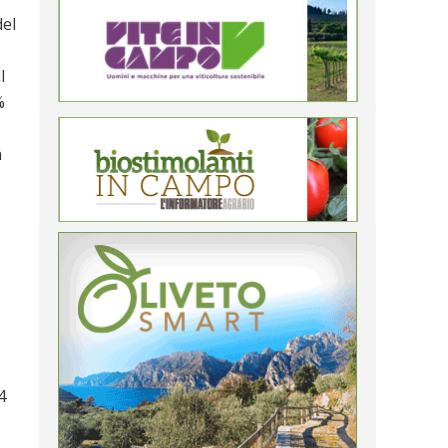
del
l
%
n
4