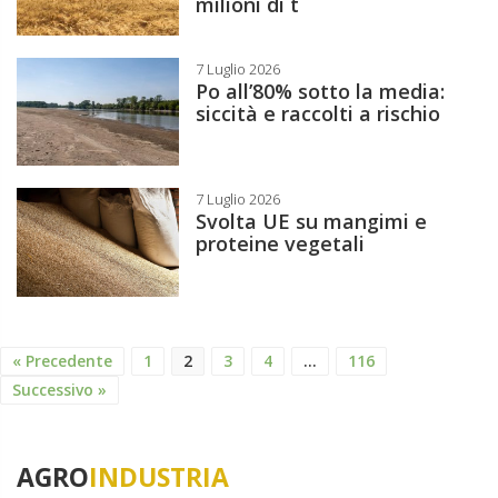
milioni di t
7 Luglio 2026
Po all’80% sotto la media:
siccità e raccolti a rischio
7 Luglio 2026
Svolta UE su mangimi e
proteine vegetali
« Precedente
1
2
3
4
…
116
Successivo »
AGRO
INDUSTRIA