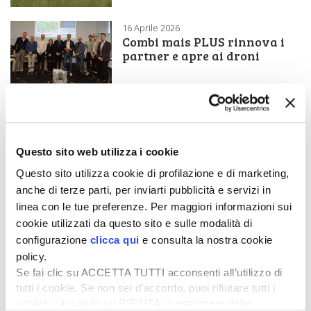
16 Aprile 2026
Combi mais PLUS rinnova i
partner e apre ai droni
17 Dicembre 2025
SIS inaugura il primo
impianto nazionale di
termo-trattamento delle
Questo sito web utilizza i cookie
sementi
Questo sito utilizza cookie di profilazione e di marketing,
anche di terze parti, per inviarti pubblicità e servizi in
20 Novembre 2025
RAGT acquista il business
linea con le tue preferenze. Per maggiori informazioni sui
orzo da malto da Syngenta
cookie utilizzati da questo sito e sulle modalità di
configurazione
clicca qui
e consulta la nostra cookie
policy.
Se fai clic su ACCETTA TUTTI acconsenti all’utilizzo di
10 Novembre 2025
Segale ibrida: opportunità
tutti i cookie. Se non sei d’accordo, puoi rifiutare tutti i
per biogas e biometano
cookie, cliccando su RIFIUTA, o esprimere delle