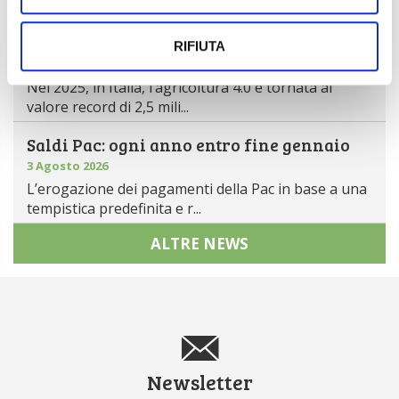
Coltivaitalia, il provvedimen...
Mercato in crescita per l’agricoltura 4.0
RIFIUTA
5 Agosto 2026
Nel 2025, in Italia, l’agricoltura 4.0 è tornata al
valore record di 2,5 mili...
Saldi Pac: ogni anno entro fine gennaio
3 Agosto 2026
L’erogazione dei pagamenti della Pac in base a una
tempistica predefinita e r...
ALTRE NEWS
Newsletter