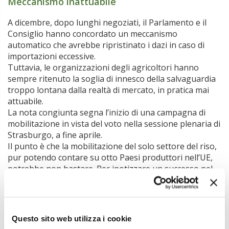
Meccanismo inattuabile
A dicembre, dopo lunghi negoziati, il Parlamento e il
Consiglio hanno concordato un meccanismo
automatico che avrebbe ripristinato i dazi in caso di
importazioni eccessive.
Tuttavia, le organizzazioni degli agricoltori hanno
sempre ritenuto la soglia di innesco della salvaguardia
troppo lontana dalla realtà di mercato, in pratica mai
attuabile.
La nota congiunta segna l’inizio di una campagna di
mobilitazione in vista del voto nella sessione plenaria di
Strasburgo, a fine aprile.
Il punto è che la mobilitazione del solo settore del riso,
pur potendo contare su otto Paesi produttori nell’UE,
potrebbe non bastare. Per ipotizzare un successo nel
difficile compito di rimettere in discussione un accordo
fatto con il Consiglio, servirebbero altri Paesi e altri
settori economici che potrebbero risultare danneggiati
da improvvisi aumenti di importazioni a dazio zero dai
Questo sito web utilizza i cookie
Paesi ai quali l’UE accorda preferenze commerciali.