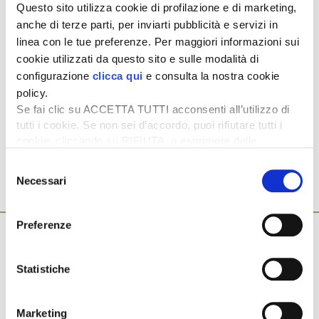
Questo sito utilizza cookie di profilazione e di marketing,
Articolo pubblicato su
L’Informatore Agrario
n. 8/2025
anche di terze parti, per inviarti pubblicità e servizi in
Clausola di salvaguardia del riso da rivedere subito
linea con le tue preferenze. Per maggiori informazioni sui
di A.D.M.
cookie utilizzati da questo sito e sulle modalità di
Per leggere l’articolo
configurazione
clicca qui
e consulta la nostra cookie
completo
abbonati
a
L’Informatore Agrario
policy.
Se fai clic su ACCETTA TUTTI acconsenti all’utilizzo di
Argomenti:
tutti i cookie. Se non sei d’accordo, puoi rifiutare tutti i
RISO
RISO A DAZIO ZERO
cookie, cliccando su RIFIUTA, o esprimere delle
preferenze selezionando le tipologie di cookie che
Selezione
desideri accettare e cliccando ACCETTA SELEZIONATI.
Necessari
del
consenso
Ti potrebbero interessare anche...
Preferenze
10 Giugno 2026
Crisi sempre più nera per i prezzi del riso
Da troppo tempo il riso italiano è sotto pressione tra prezzi
Statistiche
in caduta libera e importazioni che non trovano una […]
20 Maggio 2026
Marketing