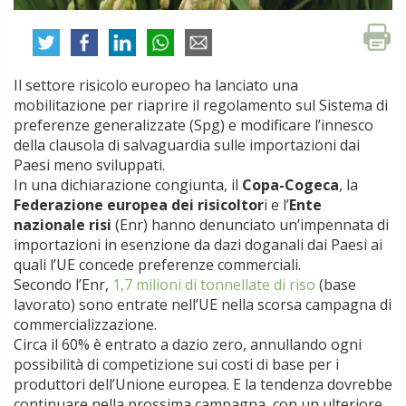
Il settore risicolo europeo ha lanciato una
mobilitazione per riaprire il regolamento sul Sistema di
preferenze generalizzate (Spg) e modificare l’innesco
della clausola di salvaguardia sulle importazioni dai
Paesi meno sviluppati.
In una dichiarazione congiunta, il
Copa-Cogeca
, la
Federazione europea dei risicoltor
i e l’
Ente
nazionale risi
(Enr) hanno denunciato un’impennata di
importazioni in esenzione da dazi doganali dai Paesi ai
quali l’UE concede preferenze commerciali.
Secondo l’Enr,
1,7 milioni di tonnellate di riso
(base
lavorato) sono entrate nell’UE nella scorsa campagna di
commercializzazione.
Circa il 60% è entrato a dazio zero, annullando ogni
possibilità di competizione sui costi di base per i
produttori dell’Unione europea. E la tendenza dovrebbe
continuare nella prossima campagna, con un ulteriore