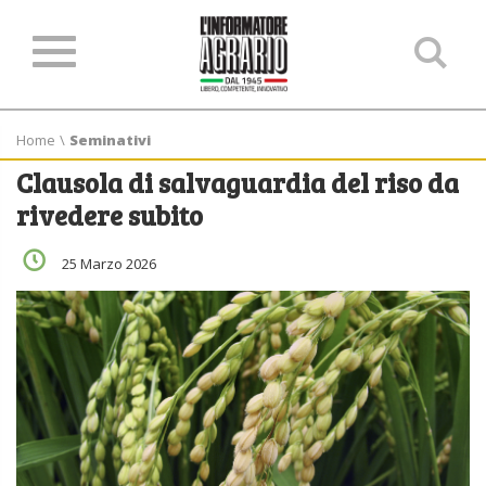
Ce
ne
sit
Home
\
Seminativi
Clausola di salvaguardia del riso da
rivedere subito
25 Marzo 2026