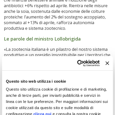
che finanzia benessere animale e riduzione degli
antibiotici: +6% rispetto ad aprile. Rientra nelle misure
anche la soia, sostenuta dalle economie delle colture
proteiche: l’aumento del 2% del sostegno accoppiato,
sommato al +13% di aprile, rafforza autonomia
produttiva e sistema zootecnico.
Le parole del ministro Lollobrigida
«La zootecnia italiana è un pilastro del nostro sistema
produttivo e un presidio insostituibile per i territori che
dobbiamo proteggere e valorizzare come le montagne
e le aree interne. Con queste ulteriori risorse – 17,4
milioni di euro – rafforziamo il sostegno agli allevatori,
soprattutto nelle aree di montagna e interne, e
Questo sito web utilizza i cookie
garantiamo competitività, qualità e tutela dell’ambiente.
Ho chiesto all’Europa di intervenire sul mercato
Questo sito utilizza cookie di profilazione e di marketing,
lattiero-caseario con misure appropriate e tempestive
anche di terze parti, per inviarti pubblicità e servizi in
e strumenti efficaci di gestione delle crisi, a partire da
linea con le tue preferenze. Per maggiori informazioni sui
un piano straordinario per il settore a livello europeo. A
cookie utilizzati da questo sito e sulle modalità di
livello nazionale, con questo provvedimento emanato
configurazione
clicca qui
e consulta la nostra cookie