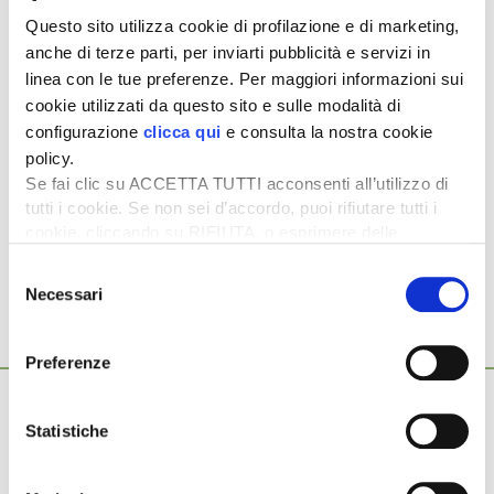
Questo sito utilizza cookie di profilazione e di marketing,
anche di terze parti, per inviarti pubblicità e servizi in
linea con le tue preferenze. Per maggiori informazioni sui
cookie utilizzati da questo sito e sulle modalità di
Sulla base di quanto sopra rappresentato, per il
configurazione
clicca qui
e consulta la nostra cookie
pagamento dei saldi 2025, si invitano gli organismi
policy.
pagatori a utilizzare gli importi riportati nella colonna
Se fai clic su ACCETTA TUTTI acconsenti all’utilizzo di
verde della
tabella
sopra riportata, dove è indicata la
tutti i cookie. Se non sei d’accordo, puoi rifiutare tutti i
sola parte relativa alla zootecnia.
cookie, cliccando su RIFIUTA, o esprimere delle
preferenze selezionando le tipologie di cookie che
Selezione
desideri accettare e cliccando ACCETTA SELEZIONATI.
Necessari
del
consenso
Ti potrebbero interessare anche...
Preferenze
5 Agosto 2026
Mercato in crescita per l’agricoltura 4.0
Statistiche
Nel 2025, in Italia, l’agricoltura 4.0 è tornata al valore record di
2,5 miliardi di euro, con una crescita annuale […]