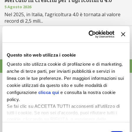
5 Agosto 2026
Nel 2025, in Italia, l’agricoltura 4.0 è tornata al valore
record di 2,5 mili...
Saldi Pac: ogni anno entro fine gennaio
3 Agosto 2026
L’erogazione dei pagamenti della Pac in base a una
tempistica predefinita e r...
Questo sito web utilizza i cookie
Questo sito utilizza cookie di profilazione e di marketing,
ALTRE NEWS
anche di terze parti, per inviarti pubblicità e servizi in
linea con le tue preferenze. Per maggiori informazioni sui
cookie utilizzati da questo sito e sulle modalità di
configurazione
clicca qui
e consulta la nostra cookie
policy.
Newsletter
Se fai clic su ACCETTA TUTTI acconsenti all’utilizzo di
tutti i cookie. Se non sei d’accordo, puoi rifiutare tutti i
Scopri un servizio d'informazione di alta qualità. Tagliato sulle tue
cookie, cliccando su RIFIUTA, o esprimere delle
esigenze.
preferenze selezionando le tipologie di cookie che
Selezione