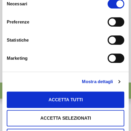
desideri accettare e cliccando ACCETTA SELEZIONATI.
ISCRIVITI
Necessari
del
consenso
Preferenze
Statistiche
Marketing
Mostra dettagli
ACCETTA TUTTI
ACCETTA SELEZIONATI