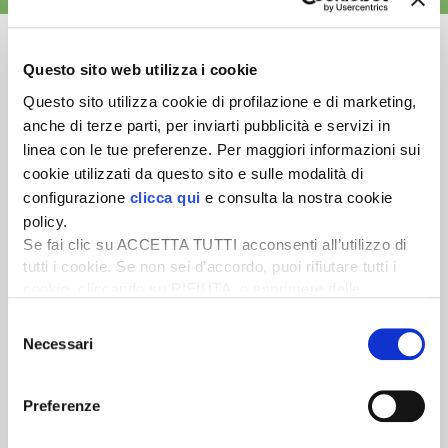
Questo sito web utilizza i cookie
Questo sito utilizza cookie di profilazione e di marketing,
Newsletter
anche di terze parti, per inviarti pubblicità e servizi in
linea con le tue preferenze. Per maggiori informazioni sui
Scopri un servizio d'informazione di alta qualità. Tagliato sulle tue
cookie utilizzati da questo sito e sulle modalità di
esigenze.
configurazione
clicca qui
e consulta la nostra cookie
ISCRIVITI
policy.
Se fai clic su ACCETTA TUTTI acconsenti all’utilizzo di
tutti i cookie. Se non sei d’accordo, puoi rifiutare tutti i
cookie, cliccando su RIFIUTA, o esprimere delle
preferenze selezionando le tipologie di cookie che
Selezione
desideri accettare e cliccando ACCETTA SELEZIONATI.
Necessari
del
consenso
Preferenze