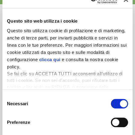
Questo sito web utilizza i cookie
Questo sito utilizza cookie di profilazione e di marketing,
Newsletter
anche di terze parti, per inviarti pubblicità e servizi in
linea con le tue preferenze. Per maggiori informazioni sui
Scopri un servizio d'informazione di alta qualità. Tagliato sulle tue
cookie utilizzati da questo sito e sulle modalità di
esigenze.
configurazione
clicca qui
e consulta la nostra cookie
ISCRIVITI
policy.
Se fai clic su ACCETTA TUTTI acconsenti all’utilizzo di
tutti i cookie. Se non sei d’accordo, puoi rifiutare tutti i
cookie, cliccando su RIFIUTA, o esprimere delle
preferenze selezionando le tipologie di cookie che
Selezione
desideri accettare e cliccando ACCETTA SELEZIONATI.
Necessari
del
consenso
Preferenze