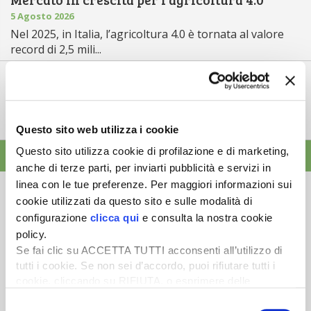
5 Agosto 2026
Nel 2025, in Italia, l’agricoltura 4.0 è tornata al valore
record di 2,5 mili...
Saldi Pac: ogni anno entro fine gennaio
3 Agosto 2026
L’erogazione dei pagamenti della Pac in base a una
tempistica predefinita e r...
Questo sito web utilizza i cookie
Questo sito utilizza cookie di profilazione e di marketing,
ALTRE NEWS
anche di terze parti, per inviarti pubblicità e servizi in
linea con le tue preferenze. Per maggiori informazioni sui
cookie utilizzati da questo sito e sulle modalità di
configurazione
clicca qui
e consulta la nostra cookie
policy.
Newsletter
Se fai clic su ACCETTA TUTTI acconsenti all’utilizzo di
tutti i cookie. Se non sei d’accordo, puoi rifiutare tutti i
Scopri un servizio d'informazione di alta qualità. Tagliato sulle tue
cookie, cliccando su RIFIUTA, o esprimere delle
esigenze.
preferenze selezionando le tipologie di cookie che
Selezione