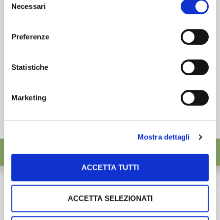
desideri accettare e cliccando ACCETTA SELEZIONATI.
ISCRIVITI
Necessari
del
consenso
Preferenze
Statistiche
Marketing
Mostra dettagli
ACCETTA TUTTI
ACCETTA SELEZIONATI