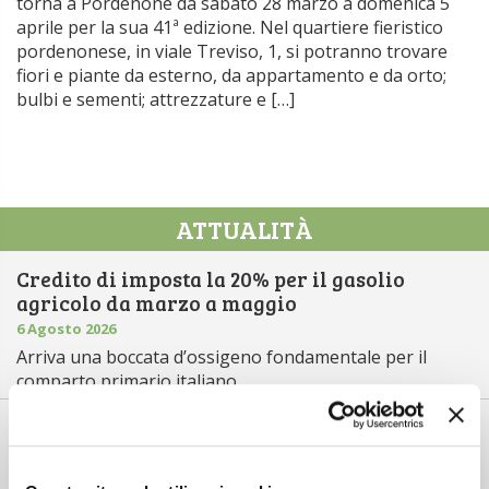
torna a Pordenone da sabato 28 marzo a domenica 5
aprile per la sua 41ª edizione. Nel quartiere fieristico
pordenonese, in viale Treviso, 1, si potranno trovare
fiori e piante da esterno, da appartamento e da orto;
bulbi e sementi; attrezzature e […]
ATTUALITÀ
Credito di imposta la 20% per il gasolio
agricolo da marzo a maggio
6 Agosto 2026
Arriva una boccata d’ossigeno fondamentale per il
comparto primario italiano,...
Il “ColtivaItalia” passa e va all’esame del
Senato
6 Agosto 2026