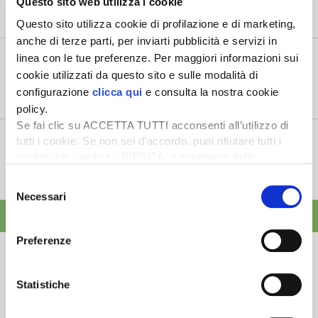
Questo sito web utilizza i cookie
“Oggi 6 agosto, la Camera ha approvato il Coltivaitalia,
Questo sito utilizza cookie di profilazione e di marketing,
il provvedimen...
anche di terze parti, per inviarti pubblicità e servizi in
Mercato in crescita per l’agricoltura 4.0
linea con le tue preferenze. Per maggiori informazioni sui
5 Agosto 2026
cookie utilizzati da questo sito e sulle modalità di
Nel 2025, in Italia, l’agricoltura 4.0 è tornata al valore
configurazione
clicca qui
e consulta la nostra cookie
record di 2,5 mili...
policy.
Se fai clic su ACCETTA TUTTI acconsenti all’utilizzo di
Saldi Pac: ogni anno entro fine gennaio
tutti i cookie. Se non sei d’accordo, puoi rifiutare tutti i
3 Agosto 2026
cookie, cliccando su RIFIUTA, o esprimere delle
L’erogazione dei pagamenti della Pac in base a una
preferenze selezionando le tipologie di cookie che
Selezione
tempistica predefinita e r...
desideri accettare e cliccando ACCETTA SELEZIONATI.
Necessari
del
ALTRE NEWS
consenso
Preferenze
Statistiche
Newsletter