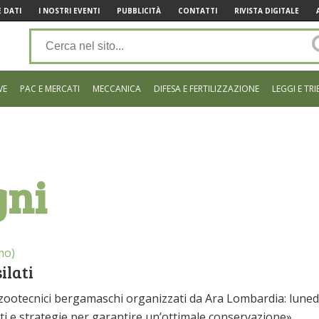
 DATI
I NOSTRI EVENTI
PUBBLICITÀ
CONTATTI
RIVISTA DIGITALE
VE
PAC E MERCATI
MECCANICA
DIFESA E FERTILIZZAZIONE
LEGGI E TRI
gni
mo)
ilati
zootecnici bergamaschi organizzati da Ara Lombardia: luned
lati e strategie per garantire un’ottimale conservazione».