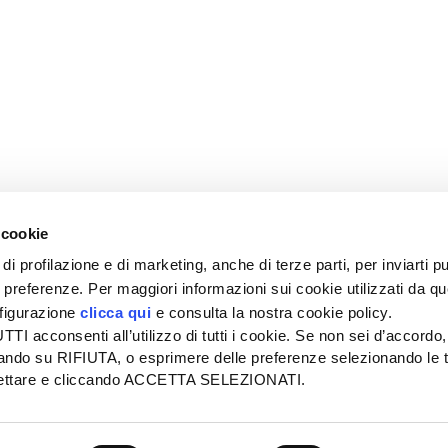
 cookie
di profilazione e di marketing, anche di terze parti, per inviarti pu
ue preferenze. Per maggiori informazioni sui cookie utilizzati da q
nfigurazione
clicca qui
e consulta la nostra cookie policy.
SEDE
PUBBLICITÀ
I acconsenti all’utilizzo di tutti i cookie. Se non sei d’accordo,
Tel + 39.045.8057511
Tel + 39.045.
liccando su RIFIUTA, o esprimere delle preferenze selezionando le t
info@informatoreagrario.it
pubblicita@inf
ccettare e cliccando ACCETTA SELEZIONATI.