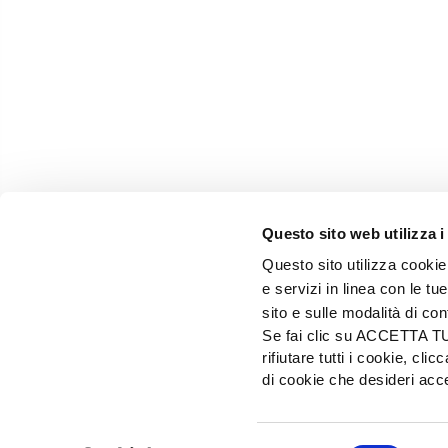
Questo sito web utilizza i
Questo sito utilizza cookie 
e servizi in linea con le t
sito e sulle modalità di co
Se fai clic su ACCETTA TUTT
rifiutare tutti i cookie, c
EDIZIONI L'INFORMATORE AGRARIO Srl
di cookie che desideri a
Via Bencivenga-Biondiani, 16 - 37133 Verona - I