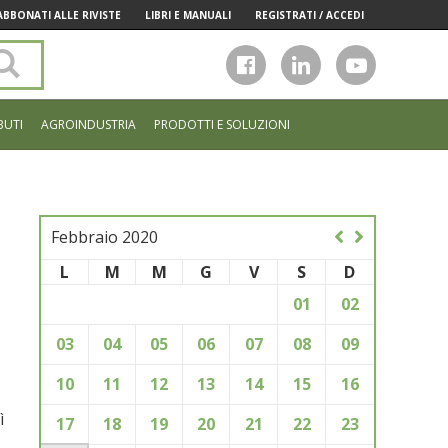
ABBONATI ALLE RIVISTE
LIBRI E MANUALI
REGISTRATI / ACCEDI
Cerca
nel
sito
BUTI
AGROINDUSTRIA
PRODOTTI E SOLUZIONI
Febbraio 2020
L
M
M
G
V
S
D
01
02
03
04
05
06
07
08
09
10
11
12
13
14
15
16
ì
17
18
19
20
21
22
23