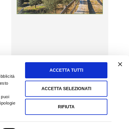
ACCETTA TUTTI
bblicità
uesto
ACCETTA SELEZIONATI
SERVIZIO CLIENTI
 puoi
8057523
Tel + 39.045.8009480
ipologie
ormatoreagrario.it
clienti@informatoreagrario.it
RIFIUTA