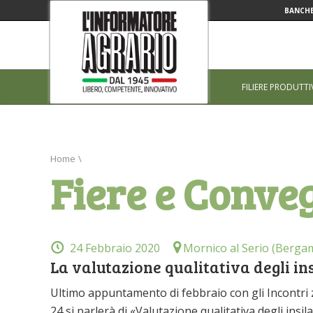
BANCHE
FILIERE PRODUTTI
Home
\
Fiere e Conve
24 Febbraio 2020
Mornico al Serio (Berga
La valutazione qualitativa degli ins
Ultimo appuntamento di febbraio con gli Incontri 
24 si parlerà di «Valutazione qualitativa degli insi