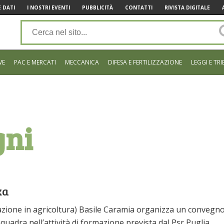
 DATI
I NOSTRI EVENTI
PUBBLICITÀ
CONTATTI
RIVISTA DIGITALE
VE
PAC E MERCATI
MECCANICA
DIFESA E FERTILIZZAZIONE
LEGGI E TRI
gni
ka
mazione in agricoltura) Basile Caramia organizza un convegn
quadra nell’attività di formazione prevista dal Psr Puglia.