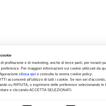
 cookie
di profilazione e di marketing, anche di terze parti, per inviarti pu
ue preferenze. Per maggiori informazioni sui cookie utilizzati da q
nfigurazione
clicca qui
e consulta la nostra cookie policy.
SEDE
PUBBLICITÀ
I acconsenti all’utilizzo di tutti i cookie. Se non sei d’accordo,
Tel + 39.045.8057511
Tel + 39.045.
liccando su RIFIUTA, o esprimere delle preferenze selezionando le t
info@informatoreagrario.it
pubblicita@inf
ccettare e cliccando ACCETTA SELEZIONATI.