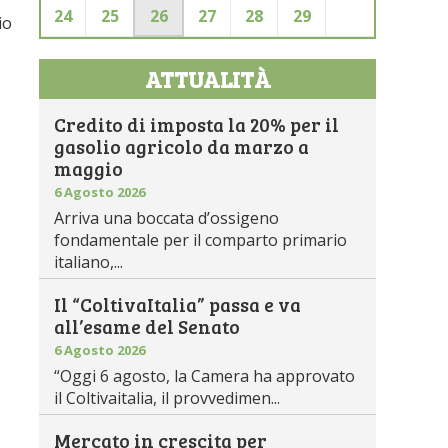
24
25
26
27
28
29
io
ATTUALITÀ
Credito di imposta la 20% per il
gasolio agricolo da marzo a
maggio
6 Agosto 2026
Arriva una boccata d’ossigeno
fondamentale per il comparto primario
italiano,...
Il “ColtivaItalia” passa e va
all’esame del Senato
6 Agosto 2026
“Oggi 6 agosto, la Camera ha approvato
il Coltivaitalia, il provvedimen...
Mercato in crescita per