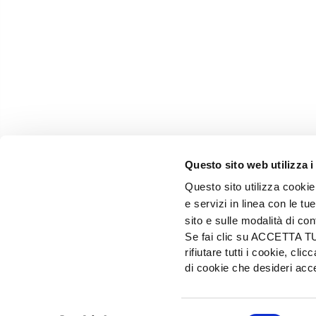
Questo sito web utilizza i
Questo sito utilizza cookie 
e servizi in linea con le t
sito e sulle modalità di co
Se fai clic su ACCETTA TUTT
rifiutare tutti i cookie, c
EDIZIONI L'INFORMATORE AGRARIO Srl
di cookie che desideri a
Via Bencivenga-Biondiani, 16 - 37133 Verona - I