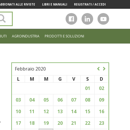
ABBONATI ALLE RIVISTE
LIBRI E MANUALI
REGISTRATI / ACCEDI
Cerca
nel
sito
BUTI
AGROINDUSTRIA
PRODOTTI E SOLUZIONI
Febbraio 2020
L
M
M
G
V
S
D
01
02
03
04
05
06
07
08
09
10
11
12
13
14
15
16
o
17
18
19
20
21
22
23