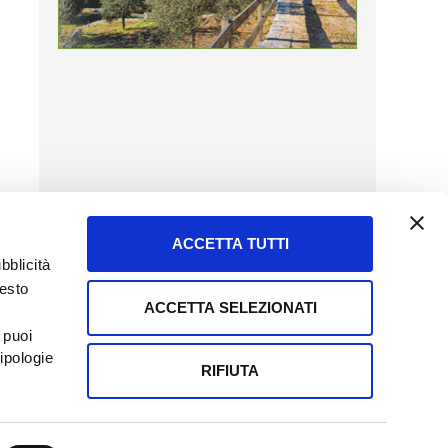
ACCETTA TUTTI
bblicità
uesto
ACCETTA SELEZIONATI
SERVIZIO CLIENTI
 puoi
8057523
Tel + 39.045.8009480
ipologie
ormatoreagrario.it
clienti@informatoreagrario.it
RIFIUTA