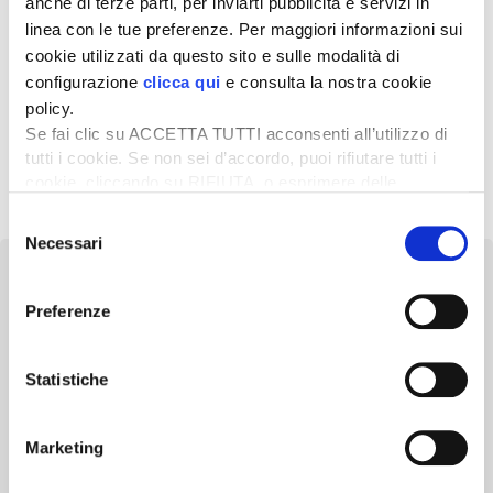
anche di terze parti, per inviarti pubblicità e servizi in
linea con le tue preferenze. Per maggiori informazioni sui
20 Giugno 2018
cookie utilizzati da questo sito e sulle modalità di
Riso asiatico, riparte il
pressing alle frontiere UE
configurazione
clicca qui
e consulta la nostra cookie
policy.
Se fai clic su ACCETTA TUTTI acconsenti all’utilizzo di
tutti i cookie. Se non sei d’accordo, puoi rifiutare tutti i
« Precedente
1
…
10
11
12
13
cookie, cliccando su RIFIUTA, o esprimere delle
Successivo »
preferenze selezionando le tipologie di cookie che
Selezione
desideri accettare e cliccando ACCETTA SELEZIONATI.
Necessari
del
consenso
Preferenze
Newsletter
Statistiche
Scopri un servizio d'informazione di alta qualità. Tagliato sulle tue
esigenze.
Marketing
ISCRIVITI